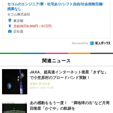
セコムのエンジニア/寮・社宅あり/シフト自由/社会保険完備/
残業なし
セコム株式会社
東京都
月給26万9,500円～51万円
正社員
Sponsored by
関連ニュース
JAXA、超高速インターネット衛星「きずな」
で小笠原村のブロードバンド実験！
ブロードバンド
2009.11.3(火) 13:38
あの感動をもう一度！ “満地球の出”など月周
回衛星「かぐや」の軌跡を