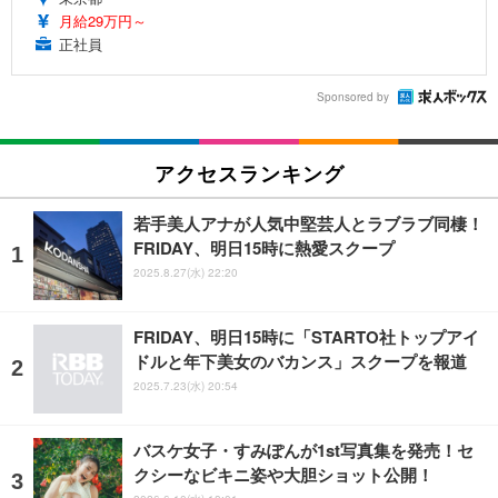
月給29万円～
正社員
Sponsored by
アクセスランキング
若手美人アナが人気中堅芸人とラブラブ同棲！
FRIDAY、明日15時に熱愛スクープ
2025.8.27(水) 22:20
FRIDAY、明日15時に「STARTO社トップアイ
ドルと年下美女のバカンス」スクープを報道
2025.7.23(水) 20:54
バスケ女子・すみぽんが1st写真集を発売！セ
クシーなビキニ姿や大胆ショット公開！