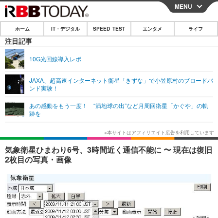
MENU
CLOSE
ホーム
IT・デジタル
SPEED TEST
エンタメ
ライフ
ホーム
注目記事
IT・デジタル
10G光回線導入レポ
IT・デジタルTOP
スマートフォン
SPEED TEST
JAXA、超高速インターネット衛星「きずな」で小笠原村のブロードバ
ンド実験！
ネタ
ガジェット・ツール
エンタメ
あの感動をもう一度！ “満地球の出”など月周回衛星「かぐや」の軌
ショッピング
その他
跡を
エンタメTOP
映画・ドラマ
ライフ
韓流・K-POP
韓国・芸能
ライフTOP
グルメ
リリース一覧
気象衛星ひまわり6号、3時間近く通信不能に 〜 現在は復旧
音楽
スポーツ
ペット
ショッピング
2枚目の写真・画像
プッシュ通知の停止方法
グラビア
ブログ
その他
ショッピング
その他