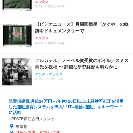
エンタメ
2009.10.22(木) 14:03
【ビデオニュース】月周回衛星「かぐや」の軌
跡をドキュメンタリーで
エンタメ
2009.10.22(木) 13:23
アルカテル、ノーベル賞受賞のボイル／スミス
両氏を祝福 〜 詳細な研究経歴も明らかに
エンタープライズ
2009.10.9(金) 12:25
児童指導員/月給24万円～/年休120日以上/未経験可/ICTを活用
した運動療育システムを導入/「IT×福祉×運動」をキーワード
に活動
UPDATE新江古田スタジオ
東京都
月給24万円～40万1,472円