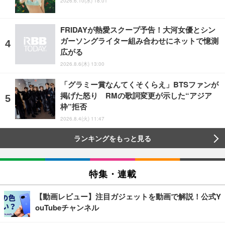
2026.6.10(水) 18:01
FRIDAYが熱愛スクープ予告！大河女優とシン
ガーソングライター組み合わせにネットで憶測
広がる
2026.8.6(木) 13:00
「グラミー賞なんてくそくらえ」BTSファンが
掲げた怒り RMの歌詞変更が示した“アジア
枠”拒否
2026.8.4(火) 11:47
ランキングをもっと見る
特集・連載
【動画レビュー】注目ガジェットを動画で解説！公式Y
ouTubeチャンネル