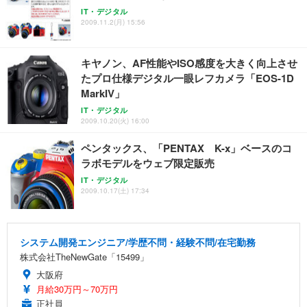
IT・デジタル
2009.11.2(月) 15:56
キヤノン、AF性能やISO感度を大きく向上させ
たプロ仕様デジタル一眼レフカメラ「EOS-1D
MarkIV」
IT・デジタル
2009.10.20(火) 16:00
ペンタックス、「PENTAX K-x」ベースのコ
ラボモデルをウェブ限定販売
IT・デジタル
2009.10.17(土) 17:34
システム開発エンジニア/学歴不問・経験不問/在宅勤務
株式会社TheNewGate「15499」
大阪府
月給30万円～70万円
正社員