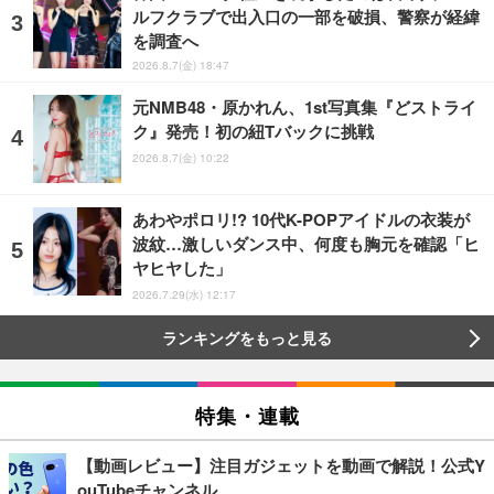
ルフクラブで出入口の一部を破損、警察が経緯
を調査へ
2026.8.7(金) 18:47
元NMB48・原かれん、1st写真集『どストライ
ク』発売！初の紐Tバックに挑戦
2026.8.7(金) 10:22
あわやポロリ!? 10代K-POPアイドルの衣装が
波紋…激しいダンス中、何度も胸元を確認「ヒ
ヤヒヤした」
2026.7.29(水) 12:17
ランキングをもっと見る
特集・連載
【動画レビュー】注目ガジェットを動画で解説！公式Y
ouTubeチャンネル