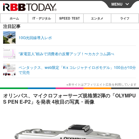
MENU
CLOSE
ホーム
IT・デジタル
SPEED TEST
エンタメ
ライフ
ホーム
注目記事
IT・デジタル
10G光回線導入レポ
IT・デジタルTOP
スマートフォン
SPEED TEST
“家電芸人”頼みで消費者の反響アップ！〜カカクコム調べ
ネタ
ガジェット・ツール
エンタメ
ペンタックス、web限定「K-x コレジャナイロボモデル」100台が10分
ショッピング
その他
で完売
エンタメTOP
映画・ドラマ
ライフ
韓流・K-POP
韓国・芸能
ライフTOP
グルメ
リリース一覧
オリンパス、マイクロフォーサーズ規格第2弾の「OLYMPU
音楽
スポーツ
ペット
ショッピング
S PEN E-P2」を発表 4枚目の写真・画像
プッシュ通知の停止方法
グラビア
ブログ
その他
ショッピング
その他