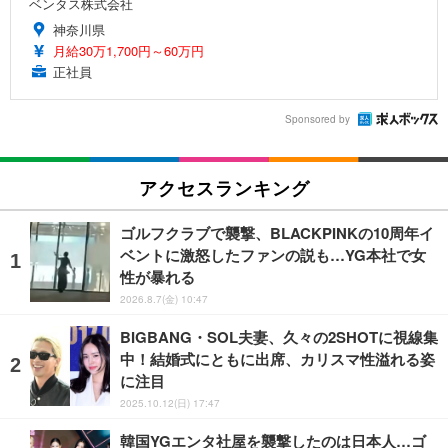
ベンタス株式会社
神奈川県
月給30万1,700円～60万円
正社員
Sponsored by
アクセスランキング
ゴルフクラブで襲撃、BLACKPINKの10周年イ
ベントに激怒したファンの説も…YG本社で女
性が暴れる
2026.8.7(金) 10:47
BIGBANG・SOL夫妻、久々の2SHOTに視線集
中！結婚式にともに出席、カリスマ性溢れる姿
に注目
2025.10.12(日) 17:47
韓国YGエンタ社屋を襲撃したのは日本人…ゴ