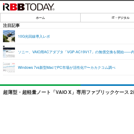
ホーム
IT・デジタル
ホーム
注目記事
IT・デジタル
10G光回線導入レポ
IT・デジタルTOP
SPEED TEST
ソニー、VAIO用ACアダプタ「VGP-AC19V17」の無償交換を開始—
ネタ
エンタメ
Windows 7vs新型MacでPC市場が活性化!?〜カカクコム調べ
ショッピング
エンタメTOP
ライフ
韓流・K-POP
ライフTOP
リリース一覧
超薄型・超軽量ノート「VAIO X」専用ファブリックケース 
音楽
ペット
プッシュ通知の停止方法
グラビア
その他
ショッピング