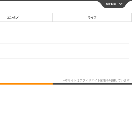
MENU
CLOSE
エンタメ
ライフ
スマートフォン
ガジェット・ツール
その他
映画・ドラマ
韓国・芸能
グルメ
スポーツ
ショッピング
ブログ
その他