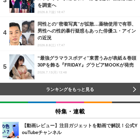
を調査へ
2026.8.7(金) 18:47
同性との“密着写真”が拡散…薬物使用で有罪、
男性への性的暴行疑惑もあった俳優ユ・アイン
の近況
2026.8.8(土) 17:47
“最強グラマラスボディ”東雲うみが表紙＆巻頭
30Pを飾る『FRIDAY』グラビアMOOKが発売
2026.7.13(月) 13:48
ランキングをもっと見る
特集・連載
【動画レビュー】注目ガジェットを動画で解説！公式Y
ouTubeチャンネル