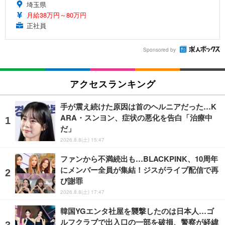
埼玉県
月給38万円～80万円
正社員
Sponsored by
アクセスランキング
手が震え続けた原因は首のヘルニアだった…K
ARA・スンヨン、症状の悪化を告白「治療中
だ」
2026.8.8(土) 15:47
ファンから不満続出も…BLACKPINK、10周年
にメンバー全員が集結！ジスがライブ配信で再
び謝罪
2026.8.8(土) 17:47
韓国YGエンタ社屋を襲撃したのは日本人…ゴ
ルフクラブで出入口の一部を破損、警察が経緯