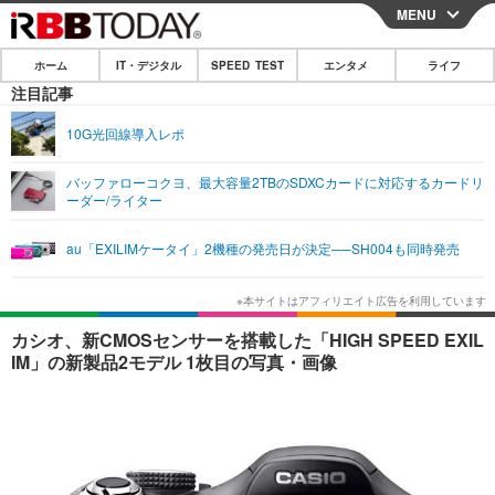
MENU
CLOSE
ホーム
IT・デジタル
SPEED TEST
エンタメ
ライフ
ホーム
注目記事
IT・デジタル
10G光回線導入レポ
IT・デジタルTOP
スマートフォン
SPEED TEST
バッファローコクヨ、最大容量2TBのSDXCカードに対応するカードリ
ーダー/ライター
ネタ
ガジェット・ツール
エンタメ
au「EXILIMケータイ」2機種の発売日が決定──SH004も同時発売
ショッピング
その他
エンタメTOP
映画・ドラマ
ライフ
韓流・K-POP
韓国・芸能
ライフTOP
グルメ
リリース一覧
カシオ、新CMOSセンサーを搭載した「HIGH SPEED EXIL
音楽
スポーツ
ペット
ショッピング
IM」の新製品2モデル 1枚目の写真・画像
プッシュ通知の停止方法
グラビア
ブログ
その他
ショッピング
その他