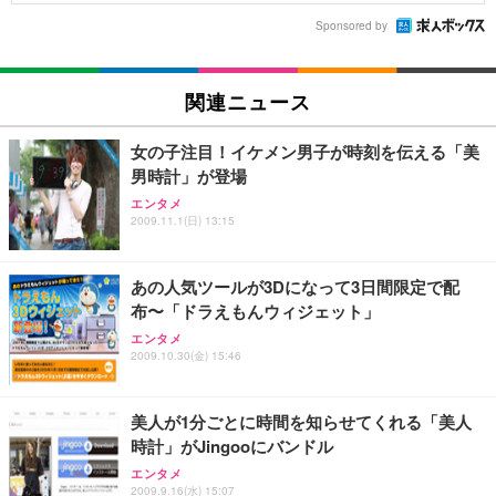
Sponsored by
関連ニュース
女の子注目！イケメン男子が時刻を伝える「美
男時計」が登場
エンタメ
2009.11.1(日) 13:15
あの人気ツールが3Dになって3日間限定で配
布〜「ドラえもんウィジェット」
エンタメ
2009.10.30(金) 15:46
美人が1分ごとに時間を知らせてくれる「美人
時計」がJingooにバンドル
エンタメ
2009.9.16(水) 15:07