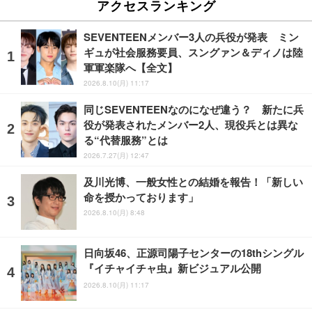
アクセスランキング
SEVENTEENメンバー3人の兵役が発表 ミン
ギュが社会服務要員、スングァン＆ディノは陸
軍軍楽隊へ【全文】
2026.8.10(月) 11:17
同じSEVENTEENなのになぜ違う？ 新たに兵
役が発表されたメンバー2人、現役兵とは異な
る“代替服務”とは
2026.7.27(月) 12:47
及川光博、一般女性との結婚を報告！「新しい
命を授かっております」
2026.8.10(月) 8:48
日向坂46、正源司陽子センターの18thシングル
『イチャイチャ虫』新ビジュアル公開
2026.8.10(月) 11:17