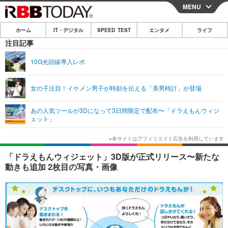
MENU
CLOSE
ホーム
IT・デジタル
SPEED TEST
エンタメ
ライフ
ホーム
注目記事
IT・デジタル
10G光回線導入レポ
IT・デジタルTOP
スマートフォン
SPEED TEST
女の子注目！イケメン男子が時刻を伝える「美男時計」が登場
ネタ
ガジェット・ツール
エンタメ
あの人気ツールが3Dになって3日間限定で配布〜「ドラえもんウィジ
ショッピング
その他
ェット」
エンタメTOP
映画・ドラマ
ライフ
韓流・K-POP
韓国・芸能
ライフTOP
グルメ
リリース一覧
「ドラえもんウィジェット」3D版が正式リリース〜新たな
音楽
スポーツ
ペット
ショッピング
動きも追加 2枚目の写真・画像
プッシュ通知の停止方法
グラビア
ブログ
その他
ショッピング
その他