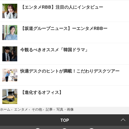
【エンタメRBB】注目の人にインタビュー
【坂道グループニュース】ーエンタメRBBー
今観るべきオススメ「韓国ドラマ」
快適デスクのヒントが満載！こだわりデスクツアー
【進化するオフィス】
写真・画像
ホーム
›
エンタメ
›
その他
›
記事
›
TOP