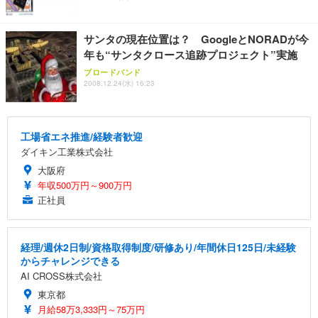
サンタの現在位置は？ GoogleとNORADが今
年も“サンタクロース追跡プロジェクト”実施
ブロードバンド
2008.12.24(水) 16:23
工場省エネ推進/経験者歓迎
ダイキン工業株式会社
大阪府
年収500万円～900万円
正社員
経理/週休2日制/資格取得制度/研修あり/年間休日125日/未経験
からチャレンジできる
AI CROSS株式会社
東京都
月給58万3,333円～75万円