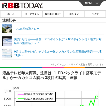
MENU
CLOSE
ホーム
IT・デジタル
SPEED TEST
エンタメ
ライフ
ホーム
注目記事
IT・デジタル
10G光回線導入レポ
IT・デジタルTOP
スマートフォン
SPEED TEST
実売3万円台——西友、エコポイントが12,000ポイント付く地デジ対
応32V型液晶テレビ
ネタ
ガジェット・ツール
エンタメ
9月は大型テレビ、デジタル一眼レフカメラの生産実績が堅調——JEI
ショッピング
その他
TA調べ
エンタメTOP
映画・ドラマ
ライフ
韓流・K-POP
韓国・芸能
ライフTOP
グルメ
リリース一覧
液晶テレビ年末商戦、注目は「LEDバックライト搭載モデ
音楽
スポーツ
ペット
ショッピング
ル」か〜カカクコム調べ 3枚目の写真・画像
プッシュ通知の停止方法
グラビア
ブログ
その他
ショッピング
その他