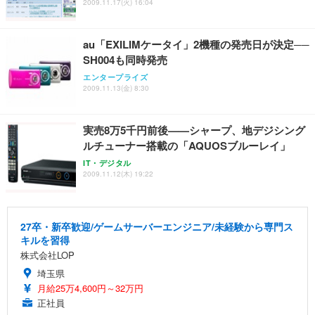
2009.11.17(火) 16:04
au「EXILIMケータイ」2機種の発売日が決定──
SH004も同時発売
エンタープライズ
2009.11.13(金) 8:30
実売8万5千円前後——シャープ、地デジシング
ルチューナー搭載の「AQUOSブルーレイ」
IT・デジタル
2009.11.12(木) 19:22
27卒・新卒歓迎/ゲームサーバーエンジニア/未経験から専門ス
キルを習得
株式会社LOP
埼玉県
月給25万4,600円～32万円
正社員