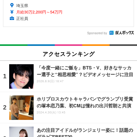
埼玉県
月給30万2,200円～54万円
正社員
Sponsored by
アクセスランキング
「今度一緒にご飯を」BTS・V、好きなサッカ
ー選手と“相思相愛”？ビデオメッセージに注目
2026.8.9(日) 18:47
ホリプロスカウトキャラバンでグランプリ受賞
の塚本恋乃葉、初CMは憧れの出川哲朗と共演
2024.4.30(火) 13:45
あの注目アイドルがランジェリー姿に！話題の
グラビアBEST20