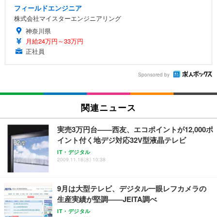
フィールドエンジニア
株式会社マイスターエンジニアリング
神奈川県
月給24万円～33万円
正社員
Sponsored by
関連ニュース
実売3万円台——西友、エコポイントが12,000ポ
イント付く地デジ対応32V型液晶テレビ
IT・デジタル
2009.11.18(水) 10:38
9月は大型テレビ、デジタル一眼レフカメラの
生産実績が堅調——JEITA調べ
IT・デジタル