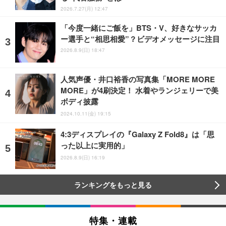
2026.7.27(月) 12:47
「今度一緒にご飯を」BTS・V、好きなサッカ
ー選手と“相思相愛”？ビデオメッセージに注目
2026.8.9(日) 18:47
人気声優・井口裕香の写真集「MORE MORE
MORE」が4刷決定！ 水着やランジェリーで美
ボディ披露
2024.10.11(金) 19:15
4:3ディスプレイの『Galaxy Z Fold8』は「思
った以上に実用的」
2026.8.9(日) 16:19
ランキングをもっと見る
特集・連載