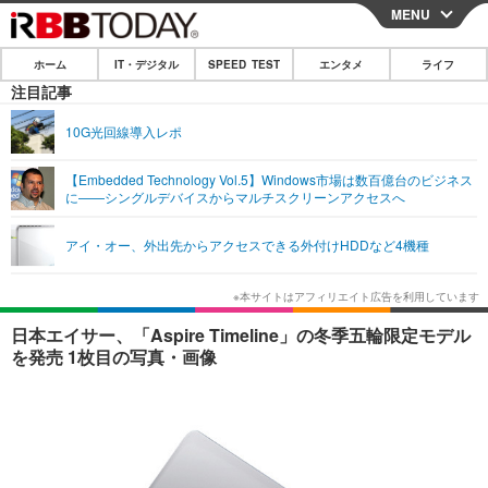
MENU
CLOSE
ホーム
IT・デジタル
SPEED TEST
エンタメ
ライフ
ホーム
注目記事
IT・デジタル
10G光回線導入レポ
IT・デジタルTOP
スマートフォン
SPEED TEST
【Embedded Technology Vol.5】Windows市場は数百億台のビジネス
に——シングルデバイスからマルチスクリーンアクセスへ
ネタ
ガジェット・ツール
エンタメ
アイ・オー、外出先からアクセスできる外付けHDDなど4機種
ショッピング
その他
エンタメTOP
映画・ドラマ
ライフ
韓流・K-POP
韓国・芸能
ライフTOP
グルメ
リリース一覧
日本エイサー、「Aspire Timeline」の冬季五輪限定モデル
音楽
スポーツ
ペット
ショッピング
を発売 1枚目の写真・画像
プッシュ通知の停止方法
グラビア
ブログ
その他
ショッピング
その他