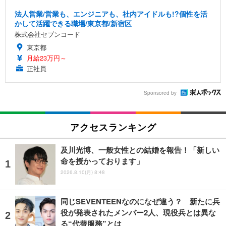
法人営業/営業も、エンジニアも、社内アイドルも!?個性を活
かして活躍できる職場/東京都/新宿区
株式会社セブンコード
東京都
月給23万円～
正社員
Sponsored by
アクセスランキング
及川光博、一般女性との結婚を報告！「新しい
命を授かっております」
2026.8.10(月) 8:48
同じSEVENTEENなのになぜ違う？ 新たに兵
役が発表されたメンバー2人、現役兵とは異な
る“代替服務”とは