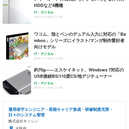
HDDなど4機種
IT・デジタル
2009.11.19(木) 12:49
ワコム、指とペンのデュアル入力に対応の「Ba
mboo」シリーズにイラスト/マンガ制作愛好者
向けモデル
IT・デジタル
2009.11.19(木) 13:06
約70g——エスケイネット、Windows 7対応の
USB接続BS/110度CS/地デジチューナー
IT・デジタル
2009.11.19(木) 11:06
運用保守エンジニア・長期キャリア形成・研修制度充実・
日々のシステム管理
株式会社キソシン
大阪府