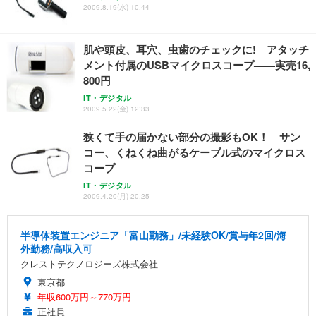
2009.8.19(水) 10:44
肌や頭皮、耳穴、虫歯のチェックに! アタッチ
メント付属のUSBマイクロスコープ——実売16,
800円
IT・デジタル
2009.5.22(金) 12:33
狭くて手の届かない部分の撮影もOK！ サン
コー、くねくね曲がるケーブル式のマイクロス
コープ
IT・デジタル
2009.4.20(月) 20:25
半導体装置エンジニア「富山勤務」/未経験OK/賞与年2回/海
外勤務/高収入可
クレストテクノロジーズ株式会社
東京都
年収600万円～770万円
正社員