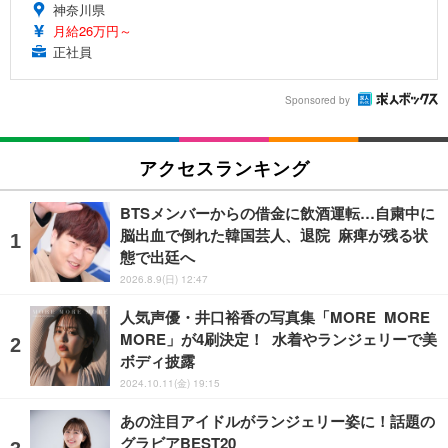
神奈川県
月給26万円～
正社員
Sponsored by
アクセスランキング
BTSメンバーからの借金に飲酒運転…自粛中に
脳出血で倒れた韓国芸人、退院 麻痺が残る状
態で出廷へ
2026.8.9(日) 12:47
人気声優・井口裕香の写真集「MORE MORE
MORE」が4刷決定！ 水着やランジェリーで美
ボディ披露
2024.10.11(金) 19:15
あの注目アイドルがランジェリー姿に！話題の
グラビアBEST20