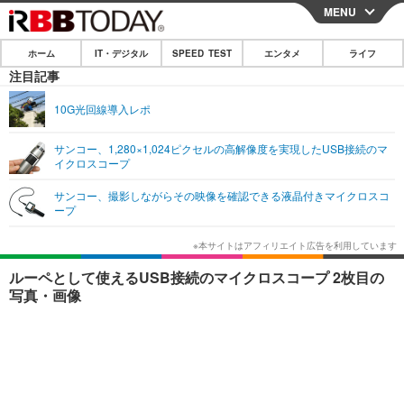
MENU
CLOSE
ホーム
IT・デジタル
SPEED TEST
エンタメ
ライフ
ホーム
注目記事
IT・デジタル
10G光回線導入レポ
IT・デジタルTOP
スマートフォン
SPEED TEST
サンコー、1,280×1,024ピクセルの高解像度を実現したUSB接続のマ
イクロスコープ
ネタ
ガジェット・ツール
エンタメ
サンコー、撮影しながらその映像を確認できる液晶付きマイクロスコ
ショッピング
その他
ープ
エンタメTOP
映画・ドラマ
ライフ
韓流・K-POP
韓国・芸能
ライフTOP
グルメ
リリース一覧
ルーペとして使えるUSB接続のマイクロスコープ 2枚目の
音楽
スポーツ
ペット
ショッピング
写真・画像
プッシュ通知の停止方法
グラビア
ブログ
その他
ショッピング
その他