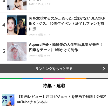
2022.2.15(火) 12:11
何を意味するのか…めったに泣かないBLACKP
INK・ジス、10周年イベント終了しファンを前
に涙
2026.8.9(日) 11:17
Aqours声優・降幡愛の人生初写真集が発売！
四季をテーマに1年かけて制作
2019.4.8(月) 16:04
ランキングをもっと見る
特集・連載
【動画レビュー】注目ガジェットを動画で解説！公式Y
ouTubeチャンネル