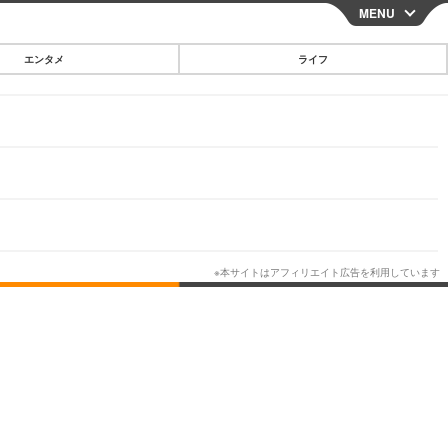
MENU
CLOSE
エンタメ
ライフ
スマートフォン
ガジェット・ツール
その他
映画・ドラマ
韓国・芸能
グルメ
スポーツ
ショッピング
ブログ
その他