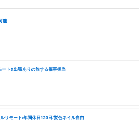
可能
モート&出張ありの旅する催事担当
ルリモート/年間休日120日/髪色ネイル自由