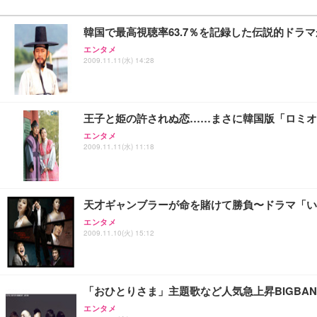
韓国で最高視聴率63.7％を記録した伝説的ドラ
エンタメ
2009.11.11(水) 14:28
王子と姫の許されぬ恋……まさに韓国版「ロミオ
エンタメ
2009.11.11(水) 11:18
天才ギャンブラーが命を賭けて勝負〜ドラマ「い
エンタメ
2009.11.10(火) 15:12
「おひとりさま」主題歌など人気急上昇BIGBA
エンタメ