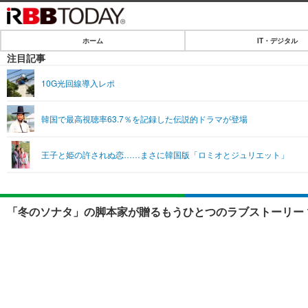
ホーム
IT・デジタル
ホーム
注目記事
IT・デジタル
10G光回線導入レポ
IT・デジタルTOP
SPEED TEST
韓国で最高視聴率63.7％を記録した伝説的ドラマが登場
ネタ
エンタメ
王子と姫の許されぬ恋……まさに韓国版「ロミオとジュリエット」
ショッピング
エンタメTOP
ライフ
韓流・K-POP
ライフTOP
リリース一覧
「冬のソナタ」の脚本家が贈るもうひとつのラブストーリー 
音楽
ペット
プッシュ通知の停止方法
グラビア
その他
ショッピング