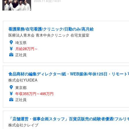
2009.11.6(金) 14:01
看護業務/在宅看護/クリニック/日勤のみ/高月給
医療法人青木会 青木中央クリニック 在宅支援室
埼玉県
月給28万円～
正社員
食品商材の編集ディレクター/紙・WEB媒体/年休125日・リモート
株式会社YUIDEA
東京都
年収355万円～495万円
正社員
「店舗運営・催事企画スタッフ」百貨店販売の経験者優遇!フルリ
株式会社クレイブ