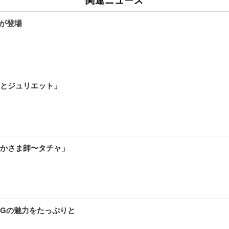
マが登場
とジュリエット」
かさま師〜タチャ」
NGの魅力をたっぷりと