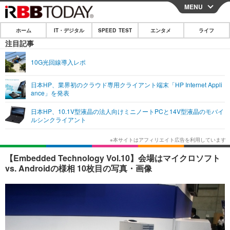
MENU
CLOSE
ホーム
IT・デジタル
SPEED TEST
エンタメ
ライフ
ホーム
注目記事
IT・デジタル
10G光回線導入レポ
IT・デジタルTOP
スマートフォン
SPEED TEST
日本HP、業界初のクラウド専用クライアント端末「HP Internet Appli
ance」を発表
ネタ
ガジェット・ツール
エンタメ
日本HP、10.1V型液晶の法人向けミニノートPCと14V型液晶のモバイ
ショッピング
その他
ルシンクライアント
エンタメTOP
映画・ドラマ
ライフ
韓流・K-POP
韓国・芸能
ライフTOP
グルメ
リリース一覧
【Embedded Technology Vol.10】会場はマイクロソフト
音楽
スポーツ
ペット
ショッピング
vs. Androidの様相 10枚目の写真・画像
プッシュ通知の停止方法
グラビア
ブログ
その他
ショッピング
その他