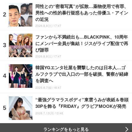
同性との“密着写真”が拡散…薬物使用で有罪、
男性への性的暴行疑惑もあった俳優ユ・アイン
の近況
2026.8.8(土) 17:47
ファンから不満続出も…BLACKPINK、10周年
にメンバー全員が集結！ジスがライブ配信で再
び謝罪
2026.8.8(土) 17:47
韓国YGエンタ社屋を襲撃したのは日本人…ゴ
ルフクラブで出入口の一部を破損、警察が経緯
を調査へ
2026.8.7(金) 18:47
“最強グラマラスボディ”東雲うみが表紙＆巻頭
30Pを飾る『FRIDAY』グラビアMOOKが発売
2026.7.13(月) 13:48
ランキングをもっと見る