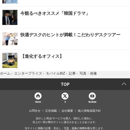
今観るべきオススメ「韓国ドラマ」
快適デスクのヒントが満載！こだわりデスクツアー
【進化するオフィス】
写真・画像
ホーム
›
エンタープライズ
›
モバイルBIZ
›
記事
›
TOP
Home
X
YouTube
お問合せ
広告掲載
会社概要
個人情報保護方針
紹介した商品/サービスを購入、契約した場合に、
売上の一部が弊社サイトに還元されることがあります。
当サイトに掲載の記事・見出し・写真・画像の無断転載を禁じます。