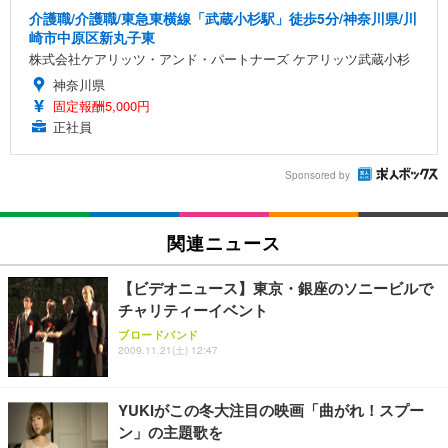
介護職/介護職/東急東横線「武蔵小杉駅」徒歩5分/神奈川県/川
崎市中原区新丸子東
株式会社ケアリッツ・アンド・パートナーズ ケアリッツ武蔵小杉
神奈川県
固定報酬5,000円
正社員
Sponsored by
関連ニュース
【ビデオニュース】東京・銀座のソニービルで
チャリティーイベント
ブロードバンド
2009.11.21(土) 12:47
YUKIがこの冬大注目の映画「曲がれ！スプー
ン」の主題歌を