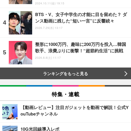
2024.10.11(金) 19:15
BTS・V、女子中学生の才能に目を留めた？ ダ
ンス動画に残した“短い一言”に反響続々
2026.7.29(水) 13:17
整形に1000万円、趣味に200万円を投入…韓国
歌手、浪費ぶりに衝撃！“超節約生活”に挑戦
2026.8.8(土) 11:17
ランキングをもっと見る
特集・連載
【動画レビュー】注目ガジェットを動画で解説！公式Y
ouTubeチャンネル
10G光回線導入レポ