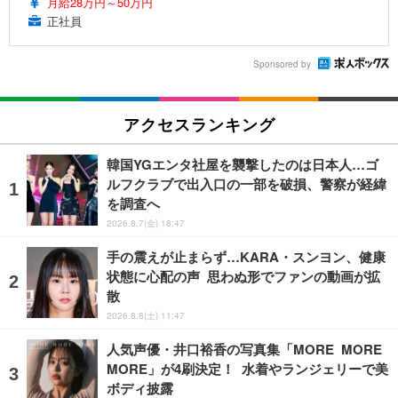
月給28万円～50万円
正社員
Sponsored by
アクセスランキング
韓国YGエンタ社屋を襲撃したのは日本人…ゴ
ルフクラブで出入口の一部を破損、警察が経緯
を調査へ
2026.8.7(金) 18:47
手の震えが止まらず…KARA・スンヨン、健康
状態に心配の声 思わぬ形でファンの動画が拡
散
2026.8.8(土) 11:47
人気声優・井口裕香の写真集「MORE MORE
MORE」が4刷決定！ 水着やランジェリーで美
ボディ披露