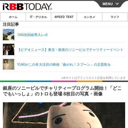
MENU
CLOSE
ホーム
IT・デジタル
SPEED TEST
エンタメ
ライフ
ホーム
注目記事
IT・デジタル
10G光回線導入レポ
IT・デジタルTOP
スマートフォン
SPEED TEST
【ビデオニュース】東京・銀座のソニービルでチャリティーイベント
ネタ
ガジェット・ツール
エンタメ
YUKIがこの冬大注目の映画「曲がれ！スプーン」の主題歌を
ショッピング
その他
エンタメTOP
映画・ドラマ
ライフ
韓流・K-POP
韓国・芸能
ライフTOP
グルメ
リリース一覧
銀座のソニービルでチャリティープログラム開始！「どこ
音楽
スポーツ
ペット
ショッピング
でもいっしょ」のトロも登場 8枚目の写真・画像
プッシュ通知の停止方法
グラビア
ブログ
その他
ショッピング
その他