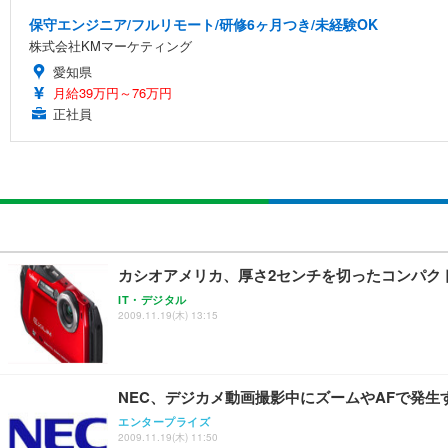
保守エンジニア/フルリモート/研修6ヶ月つき/未経験OK
株式会社KMマーケティング
愛知県
月給39万円～76万円
正社員
カシオアメリカ、厚さ2センチを切ったコンパクト
IT・デジタル
2009.11.19(木) 13:15
NEC、デジカメ動画撮影中にズームやAFで発
エンタープライズ
2009.11.19(木) 11:50