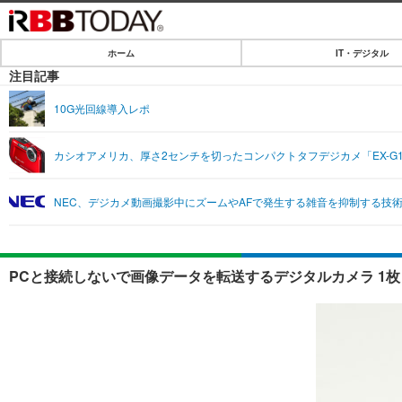
ホーム
IT・デジタル
ホーム
注目記事
IT・デジタル
10G光回線導入レポ
IT・デジタルTOP
SPEED TEST
カシオアメリカ、厚さ2センチを切ったコンパクトタフデジカメ「EX-G
ネタ
エンタメ
NEC、デジカメ動画撮影中にズームやAFで発生する雑音を抑制する技
ショッピング
エンタメTOP
ライフ
韓流・K-POP
ライフTOP
リリース一覧
PCと接続しないで画像データを転送するデジタルカメラ 1
音楽
ペット
プッシュ通知の停止方法
グラビア
その他
ショッピング