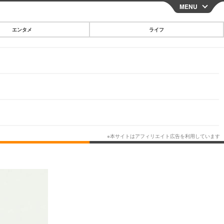
MENU
CLOSE
エンタメ
ライフ
スマートフォン
ガジェット・ツール
その他
映画・ドラマ
韓国・芸能
グルメ
スポーツ
ショッピング
ブログ
その他