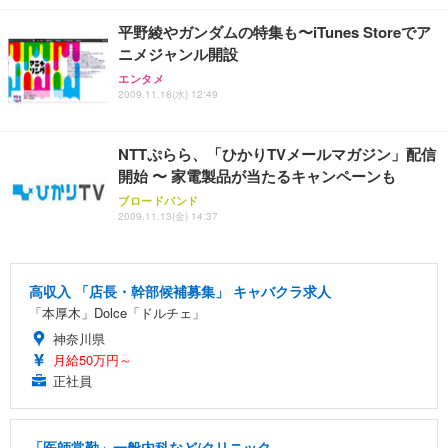
平野綾やガンダムの特集も〜iTunes Storeでア
ニメジャンル開設
エンタメ
2009.11.18(水) 12:49
NTTぷらら、「ひかりTVメールマガジン」配信
開始 〜 家電製品が当たるキャンペーンも
ブロードバンド
2009.11.13(金) 14:37
高収入 「店長・幹部候補募集」 キャバクラ求人
「本厚木」Dolce「ドルチェ」
神奈川県
月給50万円～
正社員
「医師常勤」一般内科など/クリニック