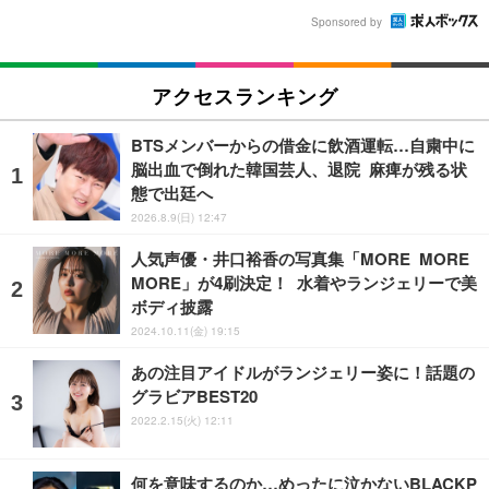
Sponsored by
アクセスランキング
BTSメンバーからの借金に飲酒運転…自粛中に
脳出血で倒れた韓国芸人、退院 麻痺が残る状
態で出廷へ
2026.8.9(日) 12:47
人気声優・井口裕香の写真集「MORE MORE
MORE」が4刷決定！ 水着やランジェリーで美
ボディ披露
2024.10.11(金) 19:15
あの注目アイドルがランジェリー姿に！話題の
グラビアBEST20
2022.2.15(火) 12:11
何を意味するのか…めったに泣かないBLACKP