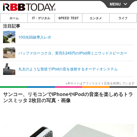
MENU
CLOSE
ホーム
IT・デジタル
SPEED TEST
エンタメ
ライフ
ホーム
注目記事
IT・デジタル
10G光回線導入レポ
IT・デジタルTOP
スマートフォン
SPEED TEST
バッファローコクヨ、実売3,245円のiPod用ミニウッドスピーカー
ネタ
ガジェット・ツール
エンタメ
丸太のような形状でiPodの音を放射するオーディオシステム
ショッピング
その他
エンタメTOP
映画・ドラマ
ライフ
韓流・K-POP
韓国・芸能
ライフTOP
グルメ
リリース一覧
サンコー、リモコンでiPhoneやiPodの音楽を楽しめるトラ
音楽
スポーツ
ペット
ショッピング
ンスミッタ 2枚目の写真・画像
プッシュ通知の停止方法
グラビア
ブログ
その他
ショッピング
その他