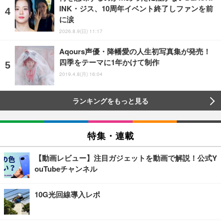
INK・ジス、10周年イベント終了しファンを前
に涙
2026.8.9(日) 11:17
Aqours声優・降幡愛の人生初写真集が発売！
四季をテーマに1年かけて制作
2019.4.8(月) 16:04
ランキングをもっと見る
特集・連載
【動画レビュー】注目ガジェットを動画で解説！公式Y
ouTubeチャンネル
10G光回線導入レポ