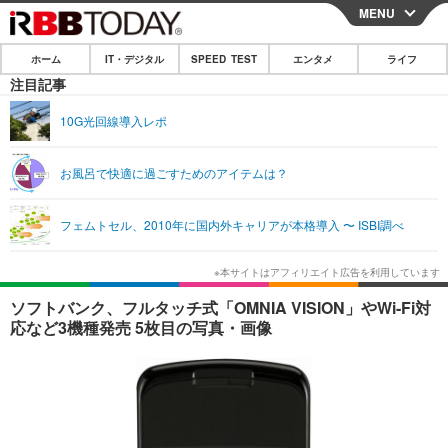
MENU
CLOSE
ホーム
IT・デジタル
SPEED TEST
エンタメ
ライフ
ホーム
注目記事
IT・デジタル
10G光回線導入レポ
IT・デジタルTOP
スマートフォン
SPEED TEST
お風呂で快適に過ごすためのアイテムは？
ネタ
ガジェット・ツール
エンタメ
フェムトセル、2010年に国内外キャリアが本格導入 〜 ISBI調べ
ショッピング
その他
エンタメTOP
映画・ドラマ
ライフ
韓流・K-POP
韓国・芸能
ライフTOP
グルメ
リリース一覧
ソフトバンク、フルタッチ式「OMNIA VISION」やWi-Fi対
音楽
スポーツ
ペット
ショッピング
応など3機種発売 5枚目の写真・画像
プッシュ通知の停止方法
グラビア
ブログ
その他
ショッピング
その他