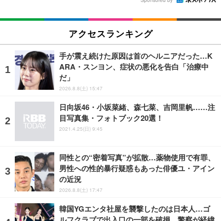
アクセスランキング
手が震え続けた原因は首のヘルニアだった…K
ARA・スンヨン、症状の悪化を告白「治療中
だ」
2026.8.8(土) 15:47
日向坂46・小坂菜緒、森七菜、吉岡里帆……注
目写真集・フォトブック20選！
2021.4.25(日) 9:45
同性との“密着写真”が拡散…薬物使用で有罪、
男性への性的暴行疑惑もあった俳優ユ・アイン
の近況
2026.8.8(土) 17:47
韓国YGエンタ社屋を襲撃したのは日本人…ゴ
ルフクラブで出入口の一部を破損、警察が経緯