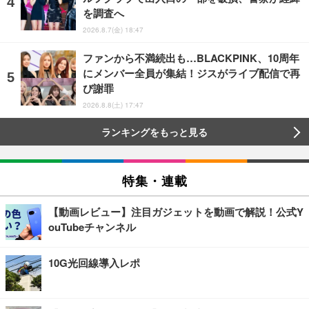
を調査へ
2026.8.7(金) 18:47
ファンから不満続出も…BLACKPINK、10周年
にメンバー全員が集結！ジスがライブ配信で再
び謝罪
2026.8.8(土) 17:47
ランキングをもっと見る
特集・連載
【動画レビュー】注目ガジェットを動画で解説！公式Y
ouTubeチャンネル
10G光回線導入レポ