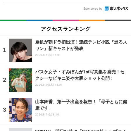
Sponsored by
アクセスランキング
夏帆が朝ドラ初出演！連続テレビ小説『巡るス
ワン』新キャストが発表
2026.8.5(水) 16:01
バスケ女子・すみぽんが1st写真集を発売！セ
クシーなビキニ姿や大胆ショット公開！
2026.6.10(水) 18:01
山本舞香、第一子出産を報告！「母子ともに健
康です」
2026.8.7(金) 8:10