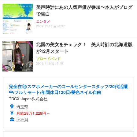
美声時計にあの人気声優が参加〜本人がブログ
で告白
エンタメ
2009.11.13(金) 8:37
北国の美女をチェック！ 美人時計の北海道版
が12月スタート
ブロードバンド
2009.11.6(金) 9:15
完全在宅/スマホメーカーのコールセンタースタッフ/20代活躍
中/フルリモート/年間休日120日/髪色ネイル自由
TDCX Japan株式会社
埼玉県
月給28万1,228円～
正社員