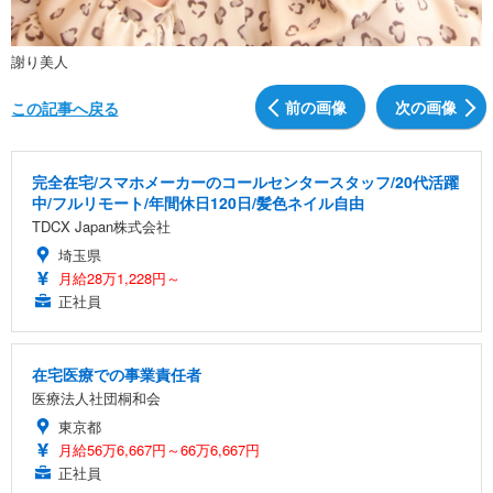
謝り美人
前の画像
次の画像
この記事へ戻る
完全在宅/スマホメーカーのコールセンタースタッフ/20代活躍
中/フルリモート/年間休日120日/髪色ネイル自由
TDCX Japan株式会社
埼玉県
月給28万1,228円～
正社員
在宅医療での事業責任者
医療法人社団桐和会
東京都
月給56万6,667円～66万6,667円
正社員