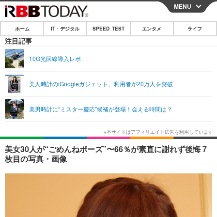
MENU
CLOSE
ホーム
IT・デジタル
SPEED TEST
エンタメ
ライフ
ホーム
注目記事
IT・デジタル
10G光回線導入レポ
IT・デジタルTOP
スマートフォン
SPEED TEST
美人時計のiGoogleガジェット、利用者が20万人を突破
ネタ
ガジェット・ツール
エンタメ
美男時計に“ミスター慶応”候補が登場！会える時間は？
ショッピング
その他
エンタメTOP
映画・ドラマ
ライフ
韓流・K-POP
韓国・芸能
ライフTOP
グルメ
リリース一覧
美女30人が“ごめんねポーズ”〜66％が素直に謝れず後悔 7
音楽
スポーツ
ペット
ショッピング
枚目の写真・画像
プッシュ通知の停止方法
グラビア
ブログ
その他
ショッピング
その他