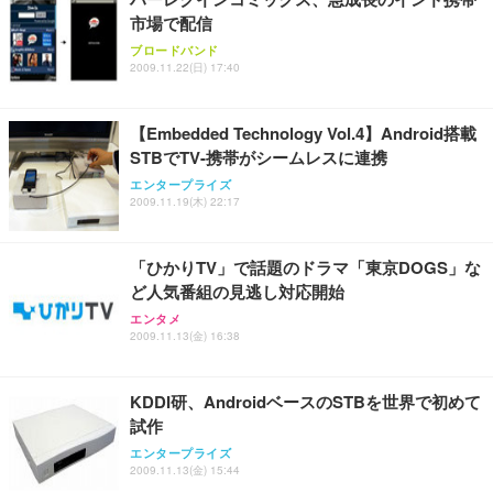
市場で配信
ブロードバンド
2009.11.22(日) 17:40
【Embedded Technology Vol.4】Android搭載
STBでTV-携帯がシームレスに連携
エンタープライズ
2009.11.19(木) 22:17
「ひかりTV」で話題のドラマ「東京DOGS」な
ど人気番組の見逃し対応開始
エンタメ
2009.11.13(金) 16:38
KDDI研、AndroidベースのSTBを世界で初めて
試作
エンタープライズ
2009.11.13(金) 15:44