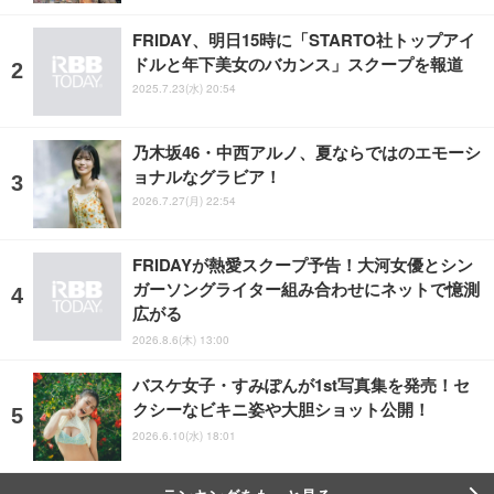
FRIDAY、明日15時に「STARTO社トップアイ
ドルと年下美女のバカンス」スクープを報道
2025.7.23(水) 20:54
乃木坂46・中西アルノ、夏ならではのエモーシ
ョナルなグラビア！
2026.7.27(月) 22:54
FRIDAYが熱愛スクープ予告！大河女優とシン
ガーソングライター組み合わせにネットで憶測
広がる
2026.8.6(木) 13:00
バスケ女子・すみぽんが1st写真集を発売！セ
クシーなビキニ姿や大胆ショット公開！
2026.6.10(水) 18:01