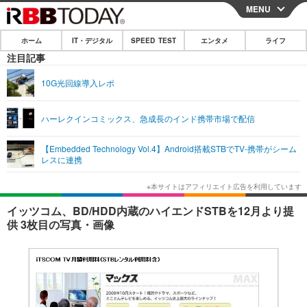
MENU
CLOSE
ホーム
IT・デジタル
SPEED TEST
エンタメ
ライフ
ホーム
注目記事
IT・デジタル
10G光回線導入レポ
IT・デジタルTOP
スマートフォン
SPEED TEST
ハーレクインコミックス、急成長のインド携帯市場で配信
ネタ
ガジェット・ツール
エンタメ
【Embedded Technology Vol.4】Android搭載STBでTV-携帯がシーム
ショッピング
その他
レスに連携
エンタメTOP
映画・ドラマ
ライフ
韓流・K-POP
韓国・芸能
ライフTOP
グルメ
リリース一覧
イッツコム、BD/HDD内蔵のハイエンドSTBを12月より提
音楽
スポーツ
ペット
ショッピング
供 3枚目の写真・画像
プッシュ通知の停止方法
グラビア
ブログ
その他
ショッピング
その他