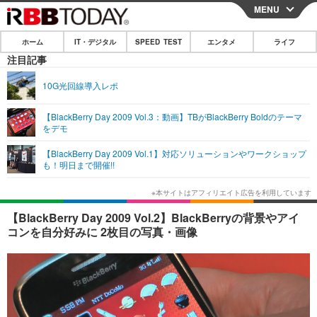
MENU
CLOSE
ホーム
IT・デジタル
SPEED TEST
エンタメ
ライフ
ホーム
注目記事
IT・デジタル
10G光回線導入レポ
IT・デジタルTOP
スマートフォン
SPEED TEST
【BlackBerry Day 2009 Vol.3：動画】TBがBlackBerry Boldのテーマ
をデモ
ネタ
ガジェット・ツール
エンタメ
【BlackBerry Day 2009 Vol.1】対応ソリューションやワークショップ
ショッピング
その他
も！明日まで開催!!
エンタメTOP
映画・ドラマ
ライフ
韓流・K-POP
韓国・芸能
ライフTOP
グルメ
リリース一覧
【BlackBerry Day 2009 Vol.2】BlackBerryの背景やアイ
音楽
スポーツ
ペット
ショッピング
コンを自分好みに 2枚目の写真・画像
プッシュ通知の停止方法
グラビア
ブログ
その他
ショッピング
その他