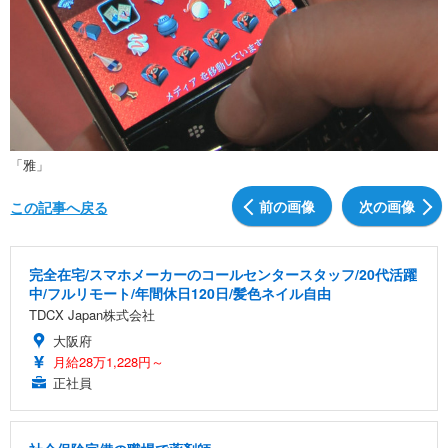
「雅」
前の画像
次の画像
この記事へ戻る
完全在宅/スマホメーカーのコールセンタースタッフ/20代活躍
中/フルリモート/年間休日120日/髪色ネイル自由
TDCX Japan株式会社
大阪府
月給28万1,228円～
正社員