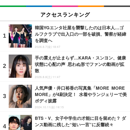
アクセスランキング
韓国YGエンタ社屋を襲撃したのは日本人…ゴ
ルフクラブで出入口の一部を破損、警察が経緯
を調査へ
2026.8.7(金) 18:47
手の震えが止まらず…KARA・スンヨン、健康
状態に心配の声 思わぬ形でファンの動画が拡
散
2026.8.8(土) 11:47
人気声優・井口裕香の写真集「MORE MORE
MORE」が4刷決定！ 水着やランジェリーで美
ボディ披露
2024.10.11(金) 19:15
BTS・V、女子中学生の才能に目を留めた？ ダ
ンス動画に残した“短い一言”に反響続々