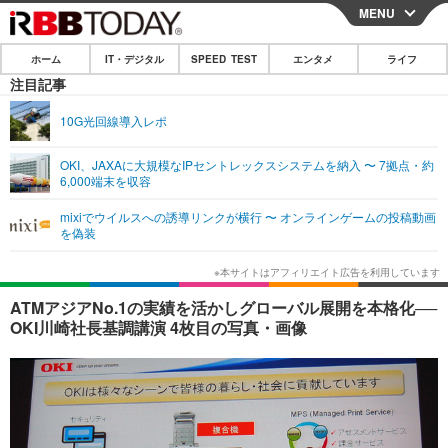
MENU
CLOSE
ホーム
IT・デジタル
SPEED TEST
エンタメ
ライフ
ホーム
注目記事
IT・デジタル
10G光回線導入レポ
IT・デジタルTOP
スマートフォン
SPEED TEST
OKI、JAXAに大規模なIPセントレックスシステムを納入 〜 7拠点・約
6,000端末を収容
ネタ
ガジェット・ツール
エンタメ
mixiでウイルスへの誘導リンクが横行 〜 オンラインゲームの投稿動画
ショッピング
その他
を偽装
エンタメTOP
映画・ドラマ
ライフ
韓流・K-POP
韓国・芸能
ライフTOP
グルメ
リリース一覧
ATMアジアNo.1の実績を活かしグローバル展開を本格化──
音楽
スポーツ
ペット
ショッピング
OKI川崎社長基調講演 4枚目の写真・画像
プッシュ通知の停止方法
グラビア
ブログ
その他
ショッピング
その他