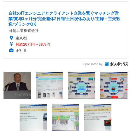
自社のITエンジニアとクライアント企業を繋ぐマッチング営
業/賞与3ヶ月分/完全週休2日制/土日祝休みあり/主婦・主夫歓
迎/ブランクOK
日創工業株式会社
東京都
月給26万円～38万円
正社員
Sponsored by