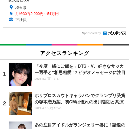
埼玉県
月給30万2,200円～54万円
正社員
Sponsored by
アクセスランキング
「今度一緒にご飯を」BTS・V、好きなサッカ
ー選手と“相思相愛”？ビデオメッセージに注目
2026.8.9(日) 18:47
ホリプロスカウトキャラバンでグランプリ受賞
の塚本恋乃葉、初CMは憧れの出川哲朗と共演
2024.4.30(火) 13:45
あの注目アイドルがランジェリー姿に！話題の