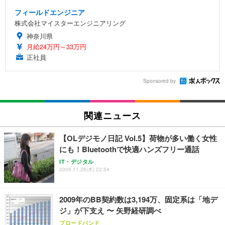
フィールドエンジニア
株式会社マイスターエンジニアリング
神奈川県
月給24万円～33万円
正社員
Sponsored by
関連ニュース
【OLデジモノ日記 Vol.5】荷物が多い働く女性
にも！Bluetoothで快適ハンズフリー通話
IT・デジタル
2009.11.26(木) 22:54
2009年のBB契約数は3,194万、固定系は「地デ
ジ」が下支え 〜 矢野経研調べ
ブロードバンド