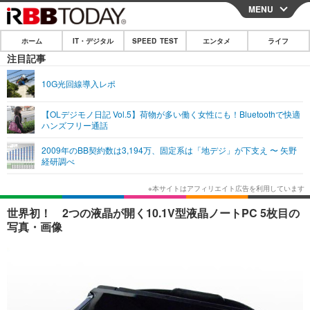
MENU
CLOSE
ホーム
IT・デジタル
SPEED TEST
エンタメ
ライフ
ホーム
注目記事
IT・デジタル
10G光回線導入レポ
IT・デジタルTOP
スマートフォン
SPEED TEST
【OLデジモノ日記 Vol.5】荷物が多い働く女性にも！Bluetoothで快適
ハンズフリー通話
ネタ
ガジェット・ツール
エンタメ
2009年のBB契約数は3,194万、固定系は「地デジ」が下支え 〜 矢野
ショッピング
その他
経研調べ
エンタメTOP
映画・ドラマ
ライフ
韓流・K-POP
韓国・芸能
ライフTOP
グルメ
リリース一覧
世界初！ 2つの液晶が開く10.1V型液晶ノートPC 5枚目の
音楽
スポーツ
ペット
ショッピング
写真・画像
プッシュ通知の停止方法
グラビア
ブログ
その他
ショッピング
その他