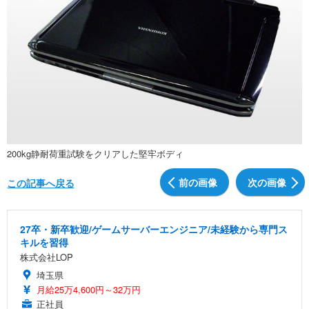
200kg静耐荷重試験をクリアした堅牢ボディ
前の画像
次の画像
この記事へ戻る
27卒・新卒歓迎/ゲームサーバーエンジニア/未経験から専門ス
キルを習得
株式会社LOP
埼玉県
月給25万4,600円～32万円
正社員