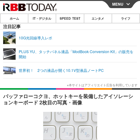
MENU
CLOSE
ホーム
IT・デジタル
SPEED TEST
エンタメ
ライフ
ホーム
注目記事
IT・デジタル
10G光回線導入レポ
IT・デジタルTOP
スマートフォン
SPEED TEST
PLUS YU、タッチパネル液晶「ModBook Conversion Kit」の販売を
開始
ネタ
ガジェット・ツール
エンタメ
世界初！ 2つの液晶が開く10.1V型液晶ノートPC
ショッピング
その他
エンタメTOP
映画・ドラマ
ライフ
韓流・K-POP
韓国・芸能
ライフTOP
グルメ
リリース一覧
バッファローコクヨ、ホットキーを装備したアイソレーシ
音楽
スポーツ
ペット
ショッピング
ョンキーボード 2枚目の写真・画像
プッシュ通知の停止方法
グラビア
ブログ
その他
ショッピング
その他