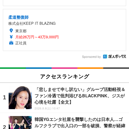
柔道整復師
株式会社KEEP IT BLAZING
東京都
月給26万円～43万9,000円
正社員
Sponsored by
アクセスランキング
「悲しませて申し訳ない」グループ活動軽視＆
ファン冷遇で批判浴びるBLACKPINK、ジスが
心境を吐露【全文】
2026.8.8(土) 10:47
韓国YGエンタ社屋を襲撃したのは日本人…ゴ
ルフクラブで出入口の一部を破損、警察が経緯