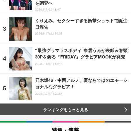
を調査へ
2026.8.7(金) 18:47
くりえみ、セクシーすぎる衝撃ショットで誕生
日報告
2026.6.17(水) 20:38
“最強グラマラスボディ”東雲うみが表紙＆巻頭
30Pを飾る『FRIDAY』グラビアMOOKが発売
2026.7.13(月) 13:48
乃木坂46・中西アルノ、夏ならではのエモーシ
ョナルなグラビア！
2026.7.27(月) 22:54
ランキングをもっと見る
特集・連載