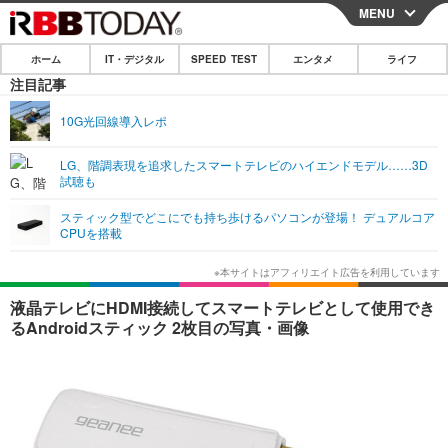
MENU
CLOSE
ホーム
IT・デジタル
SPEED TEST
エンタメ
ライフ
ホーム
注目記事
IT・デジタル
10G光回線導入レポ
IT・デジタルTOP
スマートフォン
SPEED TEST
LG、階調表現を追求したスマートテレビのハイエンドモデル……3D
試聴も
ネタ
ガジェット・ツール
エンタメ
スティック型でどこにでも持ち歩けるパソコンが登場！ デュアルコア
ショッピング
その他
CPUを搭載
エンタメTOP
映画・ドラマ
ライフ
韓流・K-POP
韓国・芸能
ライフTOP
グルメ
リリース一覧
液晶テレビにHDMI接続してスマートテレビとして使用でき
音楽
スポーツ
ペット
ショッピング
るAndroidスティック 2枚目の写真・画像
プッシュ通知の停止方法
グラビア
ブログ
その他
ショッピング
その他