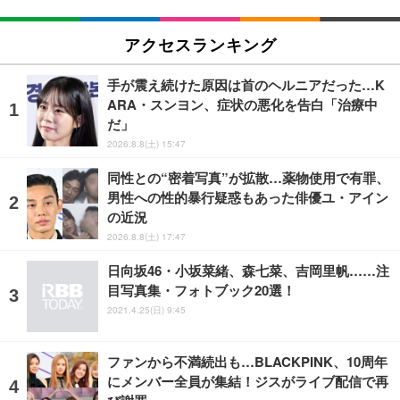
アクセスランキング
手が震え続けた原因は首のヘルニアだった…K
ARA・スンヨン、症状の悪化を告白「治療中
だ」
2026.8.8(土) 15:47
同性との“密着写真”が拡散…薬物使用で有罪、
男性への性的暴行疑惑もあった俳優ユ・アイン
の近況
2026.8.8(土) 17:47
日向坂46・小坂菜緒、森七菜、吉岡里帆……注
目写真集・フォトブック20選！
2021.4.25(日) 9:45
ファンから不満続出も…BLACKPINK、10周年
にメンバー全員が集結！ジスがライブ配信で再