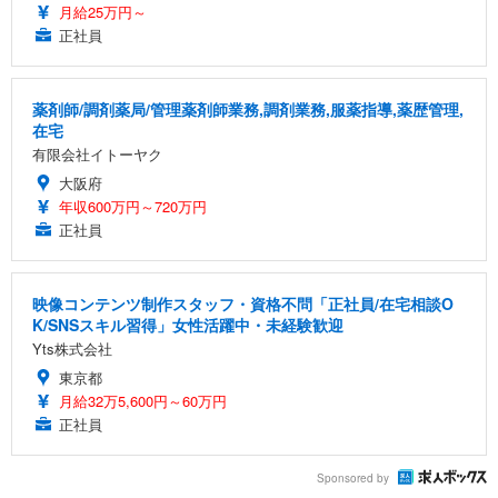
月給25万円～
正社員
薬剤師/調剤薬局/管理薬剤師業務,調剤業務,服薬指導,薬歴管理,
在宅
有限会社イトーヤク
大阪府
年収600万円～720万円
正社員
映像コンテンツ制作スタッフ・資格不問「正社員/在宅相談O
K/SNSスキル習得」女性活躍中・未経験歓迎
Yts株式会社
東京都
月給32万5,600円～60万円
正社員
Sponsored by