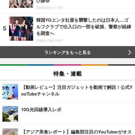
び謝罪
2026.8.8(土) 17:47
韓国YGエンタ社屋を襲撃したのは日本人…ゴ
ルフクラブで出入口の一部を破損、警察が経緯
を調査へ
2026.8.7(金) 18:47
ランキングをもっと見る
特集・連載
【動画レビュー】注目ガジェットを動画で解説！公式Y
ouTubeチャンネル
10G光回線導入レポ
【アジア美食レポート】編集部注目のYouTuberがオス