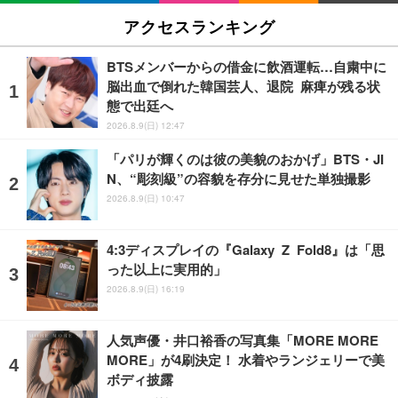
アクセスランキング
BTSメンバーからの借金に飲酒運転…自粛中に
脳出血で倒れた韓国芸人、退院 麻痺が残る状
態で出廷へ
2026.8.9(日) 12:47
「パリが輝くのは彼の美貌のおかげ」BTS・JI
N、“彫刻級”の容貌を存分に見せた単独撮影
2026.8.9(日) 10:47
4:3ディスプレイの『Galaxy Z Fold8』は「思
った以上に実用的」
2026.8.9(日) 16:19
人気声優・井口裕香の写真集「MORE MORE
MORE」が4刷決定！ 水着やランジェリーで美
ボディ披露