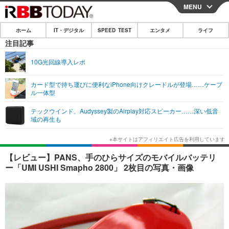
MENU
CLOSE
ホーム
IT・デジタル
SPEED TEST
エンタメ
ライフ
ホーム
注目記事
IT・デジタル
10G光回線導入レポ
IT・デジタルTOP
スマートフォン
SPEED TEST
カード型で持ち運びに便利なiPhone向けクレードルが登場……ケーブ
ル一体型
ネタ
ガジェット・ツール
エンタメ
テックウインド、Audyssey製のAirplay対応スピーカー……深い低音
ショッピング
その他
域の再生も
エンタメTOP
映画・ドラマ
ライフ
韓流・K-POP
韓国・芸能
ライフTOP
グルメ
リリース一覧
【レビュー】PANS、手のひらサイズのモバイルバッテリ
音楽
スポーツ
ペット
ショッピング
ー「UMI USHI Smapho 2800」 2枚目の写真・画像
プッシュ通知の停止方法
グラビア
ブログ
その他
ショッピング
その他