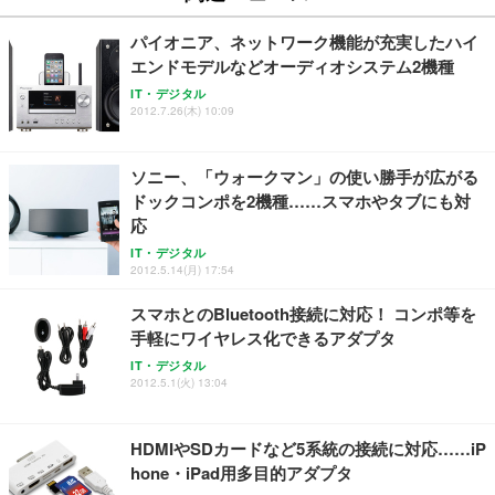
パイオニア、ネットワーク機能が充実したハイ
エンドモデルなどオーディオシステム2機種
IT・デジタル
2012.7.26(木) 10:09
ソニー、「ウォークマン」の使い勝手が広がる
ドックコンポを2機種……スマホやタブにも対
応
IT・デジタル
2012.5.14(月) 17:54
スマホとのBluetooth接続に対応！ コンポ等を
手軽にワイヤレス化できるアダプタ
IT・デジタル
2012.5.1(火) 13:04
HDMIやSDカードなど5系統の接続に対応……iP
hone・iPad用多目的アダプタ