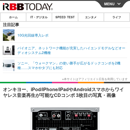
MENU
CLOSE
ホーム
IT・デジタル
SPEED TEST
エンタメ
ライフ
ホーム
注目記事
IT・デジタル
10G光回線導入レポ
IT・デジタルTOP
スマートフォン
SPEED TEST
パイオニア、ネットワーク機能が充実したハイエンドモデルなどオー
ディオシステム2機種
ネタ
ガジェット・ツール
エンタメ
ソニー、「ウォークマン」の使い勝手が広がるドックコンポを2機
ショッピング
その他
種……スマホやタブにも対応
エンタメTOP
映画・ドラマ
ライフ
韓流・K-POP
韓国・芸能
ライフTOP
グルメ
リリース一覧
オンキヨー、iPod/iPhone/iPadやAndroidスマホからワイ
音楽
スポーツ
ペット
ショッピング
ヤレス音楽再生が可能なCDコンポ 3枚目の写真・画像
プッシュ通知の停止方法
グラビア
ブログ
その他
ショッピング
その他