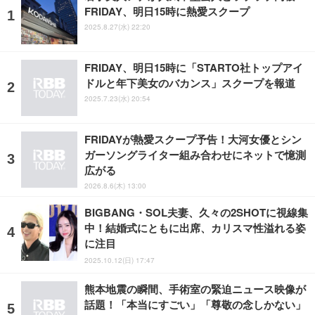
FRIDAY、明日15時に熱愛スクープ
2025.8.27(水) 22:20
FRIDAY、明日15時に「STARTO社トップアイ
ドルと年下美女のバカンス」スクープを報道
2025.7.23(水) 20:54
FRIDAYが熱愛スクープ予告！大河女優とシン
ガーソングライター組み合わせにネットで憶測
広がる
2026.8.6(木) 13:00
BIGBANG・SOL夫妻、久々の2SHOTに視線集
中！結婚式にともに出席、カリスマ性溢れる姿
に注目
2025.10.12(日) 17:47
熊本地震の瞬間、手術室の緊迫ニュース映像が
話題！「本当にすごい」「尊敬の念しかない」