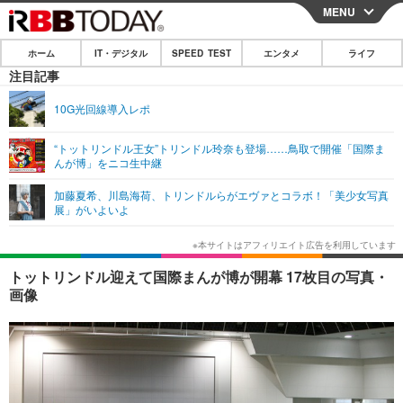
MENU
CLOSE
ホーム
IT・デジタル
SPEED TEST
エンタメ
ライフ
ホーム
注目記事
IT・デジタル
10G光回線導入レポ
IT・デジタルTOP
スマートフォン
SPEED TEST
“トットリンドル王女”トリンドル玲奈も登場……鳥取で開催「国際ま
んが博」をニコ生中継
ネタ
ガジェット・ツール
エンタメ
加藤夏希、川島海荷、トリンドルらがエヴァとコラボ！「美少女写真
ショッピング
その他
展」がいよいよ
エンタメTOP
映画・ドラマ
ライフ
韓流・K-POP
韓国・芸能
ライフTOP
グルメ
リリース一覧
トットリンドル迎えて国際まんが博が開幕 17枚目の写真・
音楽
スポーツ
ペット
ショッピング
画像
プッシュ通知の停止方法
グラビア
ブログ
その他
ショッピング
その他