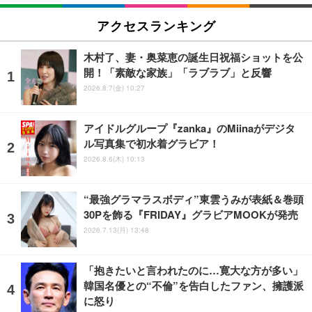
アクセスランキング
木村了、妻・奥菜恵の誕生日祝福ショットを公
開！「素敵な家族」「ラブラブ」と反響
2026.8.7(金) 10:27
アイドルグループ『zanka』のMiinaがデジタ
ル写真集で初水着グラビア！
2026.8.6(木) 10:13
“最強グラマラスボディ”東雲うみが表紙＆巻頭
30Pを飾る『FRIDAY』グラビアMOOKが発売
2026.7.13(月) 13:48
「抱きたいと言われたのに…寛大な方が多い」
韓国名優との“不倫”を告白したファン、擁護派
に怒り