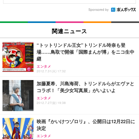
Sponsored by
関連ニュース
“トットリンドル王女”トリンドル玲奈も登
場……鳥取で開催「国際まんが博」をニコ生中
継
エンタメ
2012.7.31(火) 17:32
加藤夏希、川島海荷、トリンドルらがエヴァと
コラボ！「美少女写真展」がいよいよ
エンタメ
2012.7.27(金) 19:38
映画『かいけつゾロリ』、公開日は12月22日に
決定
エンタメ