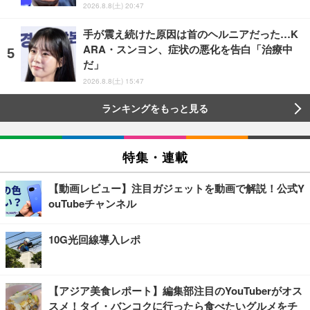
2026.8.8(土) 20:47
手が震え続けた原因は首のヘルニアだった…K
ARA・スンヨン、症状の悪化を告白「治療中
だ」
2026.8.8(土) 15:47
ランキングをもっと見る
特集・連載
【動画レビュー】注目ガジェットを動画で解説！公式Y
ouTubeチャンネル
10G光回線導入レポ
【アジア美食レポート】編集部注目のYouTuberがオス
スメ！タイ・バンコクに行ったら食べたいグルメをチ