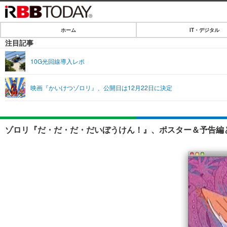
ホーム
IT・デジタル
ホーム
注目記事
IT・デジタル
10G光回線導入レポ
IT・デジタルTOP
SPEED TEST
映画『かいけつゾロリ』、公開日は12月22日に決定
ネタ
エンタメ
ショッピング
エンタメTOP
ライフ
ゾロリ『だ・だ・だ・だいぼうけん！』、ポスター＆予告編と
韓流・K-POP
ライフTOP
リリース一覧
音楽
ペット
プッシュ通知の停止方法
グラビア
その他
ショッピング