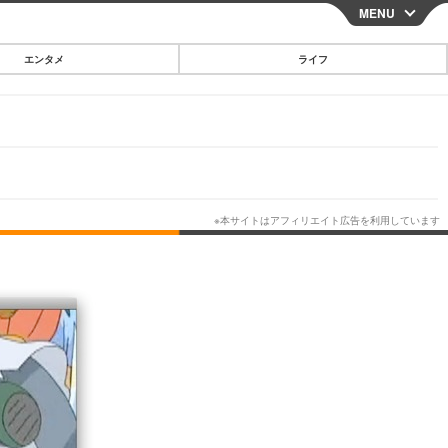
MENU
CLOSE
エンタメ
ライフ
スマートフォン
ガジェット・ツール
その他
映画・ドラマ
韓国・芸能
グルメ
スポーツ
ショッピング
ブログ
その他