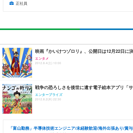
正社員
映画『かいけつゾロリ』、公開日は12月22日に
エンタメ
2012.8.4(土) 10:00
戦争の恐ろしさを後世に遺す電子絵本アプリ「サ
エンタープライズ
2012.8.2(木) 22:30
「富山勤務」半導体技術エンジニア/未経験歓迎/海外出張あり/賞与