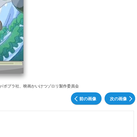
たか/ポプラ社、映画かいけつゾロリ製作委員会
前の画像
次の画像