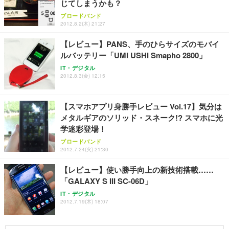
じてしまうかも？
ブロードバンド
2012.8.2(木) 21:27
【レビュー】PANS、手のひらサイズのモバイ
ルバッテリー「UMI USHI Smapho 2800」
IT・デジタル
2012.8.3(金) 12:15
【スマホアプリ身勝手レビュー Vol.17】気分は
メタルギアのソリッド・スネーク!? スマホに光
学迷彩登場！
ブロードバンド
2012.7.24(火) 21:30
【レビュー】使い勝手向上の新技術搭載……
「GALAXY S III SC-06D」
IT・デジタル
2012.7.19(木) 18:07