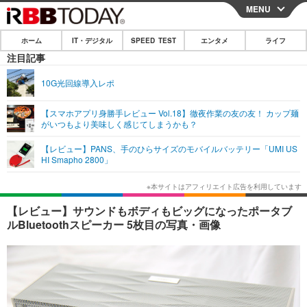
MENU
CLOSE
ホーム
IT・デジタル
SPEED TEST
エンタメ
ライフ
ホーム
注目記事
IT・デジタル
10G光回線導入レポ
IT・デジタルTOP
スマートフォン
SPEED TEST
【スマホアプリ身勝手レビュー Vol.18】徹夜作業の友の友！ カップ麺
がいつもより美味しく感じてしまうかも？
ネタ
ガジェット・ツール
エンタメ
【レビュー】PANS、手のひらサイズのモバイルバッテリー「UMI US
ショッピング
その他
HI Smapho 2800」
エンタメTOP
映画・ドラマ
ライフ
韓流・K-POP
韓国・芸能
ライフTOP
グルメ
リリース一覧
【レビュー】サウンドもボディもビッグになったポータブ
音楽
スポーツ
ペット
ショッピング
ルBluetoothスピーカー 5枚目の写真・画像
プッシュ通知の停止方法
グラビア
ブログ
その他
ショッピング
その他