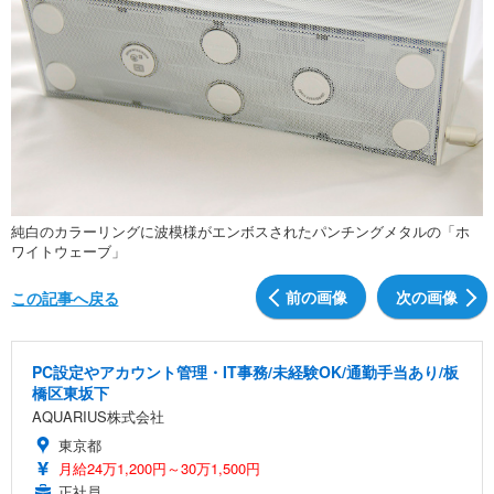
純白のカラーリングに波模様がエンボスされたパンチングメタルの「ホ
ワイトウェーブ」
前の画像
次の画像
この記事へ戻る
PC設定やアカウント管理・IT事務/未経験OK/通勤手当あり/板
橋区東坂下
AQUARIUS株式会社
東京都
月給24万1,200円～30万1,500円
正社員