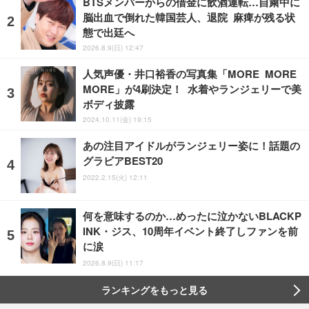
BTSメンバーからの借金に飲酒運転…自粛中に
脳出血で倒れた韓国芸人、退院 麻痺が残る状
態で出廷へ
2026.8.9(日) 12:47
人気声優・井口裕香の写真集「MORE MORE
MORE」が4刷決定！ 水着やランジェリーで美
ボディ披露
2024.10.11(金) 19:15
あの注目アイドルがランジェリー姿に！話題の
グラビアBEST20
2022.2.15(火) 12:11
何を意味するのか…めったに泣かないBLACKP
INK・ジス、10周年イベント終了しファンを前
に涙
2026.8.9(日) 11:17
ランキングをもっと見る