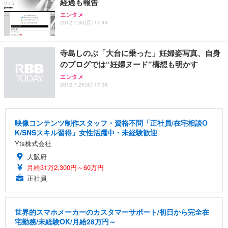
経過も報告
エンタメ
2012.7.30(月) 17:44
寺島しのぶ「大台に乗った」妊婦姿写真、自身
のブログでは“妊婦ヌード”構想も明かす
エンタメ
2012.7.25(水) 17:36
映像コンテンツ制作スタッフ・資格不問「正社員/在宅相談O
K/SNSスキル習得」女性活躍中・未経験歓迎
Yts株式会社
大阪府
月給31万2,300円～60万円
正社員
世界的スマホメーカーのカスタマーサポート/初日から完全在
宅勤務/未経験OK/月給28万円～