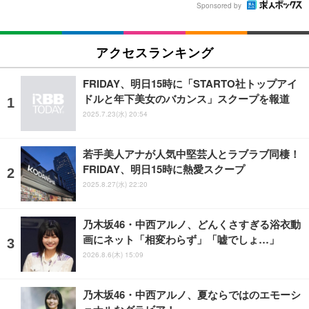
Sponsored by
アクセスランキング
FRIDAY、明日15時に「STARTO社トップアイ
ドルと年下美女のバカンス」スクープを報道
2025.7.23(水) 20:54
若手美人アナが人気中堅芸人とラブラブ同棲！
FRIDAY、明日15時に熱愛スクープ
2025.8.27(水) 22:20
乃木坂46・中西アルノ、どんくさすぎる浴衣動
画にネット「相変わらず」「嘘でしょ…」
2026.8.6(木) 15:09
乃木坂46・中西アルノ、夏ならではのエモーシ