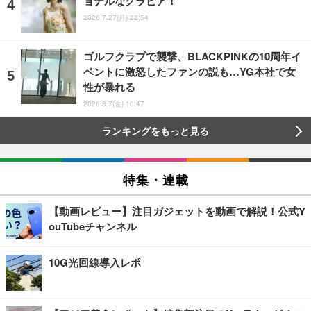
ョナルなグラビア！
2026.7.27(月) 22:54
ゴルフクラブで襲撃、BLACKPINKの10周年イ
ベントに激怒したファンの説も…YG本社で女
性が暴れる
2026.8.7(金) 10:47
ランキングをもっと見る
特集・連載
【動画レビュー】注目ガジェットを動画で解説！公式Y
ouTubeチャンネル
10G光回線導入レポ