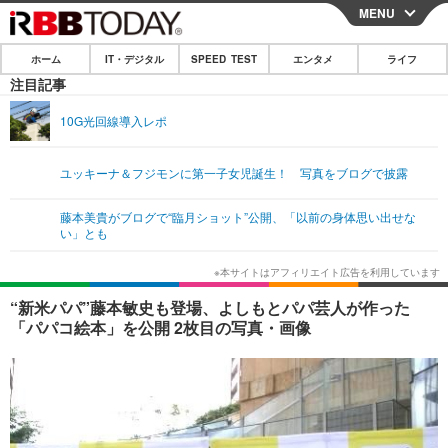
MENU
CLOSE
ホーム
IT・デジタル
SPEED TEST
エンタメ
ライフ
ホーム
注目記事
IT・デジタル
10G光回線導入レポ
IT・デジタルTOP
スマートフォン
SPEED TEST
ユッキーナ＆フジモンに第一子女児誕生！ 写真をブログで披露
ネタ
ガジェット・ツール
エンタメ
藤本美貴がブログで“臨月ショット”公開、「以前の身体思い出せな
ショッピング
その他
い」とも
エンタメTOP
映画・ドラマ
ライフ
韓流・K-POP
韓国・芸能
ライフTOP
グルメ
リリース一覧
“新米パパ”藤本敏史も登場、よしもとパパ芸人が作った
音楽
スポーツ
ペット
ショッピング
「パパコ絵本」を公開 2枚目の写真・画像
プッシュ通知の停止方法
グラビア
ブログ
その他
ショッピング
その他