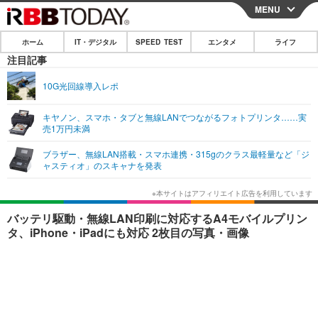
MENU
CLOSE
ホーム
IT・デジタル
SPEED TEST
エンタメ
ライフ
ホーム
注目記事
IT・デジタル
10G光回線導入レポ
IT・デジタルTOP
スマートフォン
SPEED TEST
キヤノン、スマホ・タブと無線LANでつながるフォトプリンタ……実
売1万円未満
ネタ
ガジェット・ツール
エンタメ
ブラザー、無線LAN搭載・スマホ連携・315gのクラス最軽量など「ジ
ショッピング
その他
ャスティオ」のスキャナを発表
エンタメTOP
映画・ドラマ
ライフ
韓流・K-POP
韓国・芸能
ライフTOP
グルメ
リリース一覧
バッテリ駆動・無線LAN印刷に対応するA4モバイルプリン
音楽
スポーツ
ペット
ショッピング
タ、iPhone・iPadにも対応 2枚目の写真・画像
プッシュ通知の停止方法
グラビア
ブログ
その他
ショッピング
その他