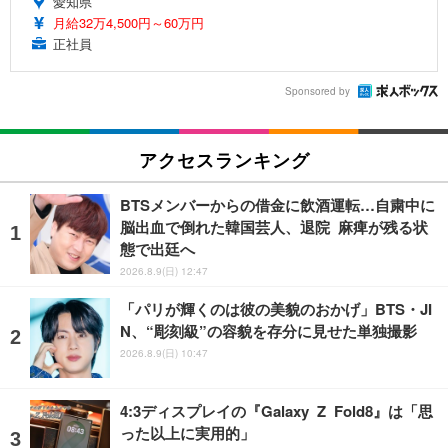
愛知県
月給32万4,500円～60万円
正社員
Sponsored by
アクセスランキング
BTSメンバーからの借金に飲酒運転…自粛中に
脳出血で倒れた韓国芸人、退院 麻痺が残る状
態で出廷へ
2026.8.9(日) 12:47
「パリが輝くのは彼の美貌のおかげ」BTS・JI
N、“彫刻級”の容貌を存分に見せた単独撮影
2026.8.9(日) 10:47
4:3ディスプレイの『Galaxy Z Fold8』は「思
った以上に実用的」