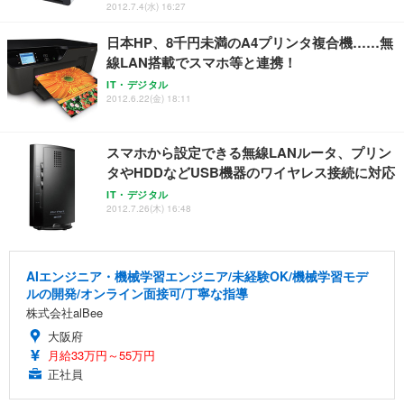
2012.7.4(水) 16:27
日本HP、8千円未満のA4プリンタ複合機……無
線LAN搭載でスマホ等と連携！
IT・デジタル
2012.6.22(金) 18:11
スマホから設定できる無線LANルータ、プリン
タやHDDなどUSB機器のワイヤレス接続に対応
IT・デジタル
2012.7.26(木) 16:48
AIエンジニア・機械学習エンジニア/未経験OK/機械学習モデ
ルの開発/オンライン面接可/丁寧な指導
株式会社alBee
大阪府
月給33万円～55万円
正社員