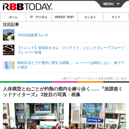
MENU
CLOSE
ホーム
IT・デジタル
SPEED TEST
エンタメ
ライフ
ホーム
注目記事
IT・デジタル
10G光回線導入レポ
IT・デジタルTOP
スマートフォン
SPEED TEST
【トレンド】味長続きガム「ストライド」にピンクグレープフルーツ
フレーバー登場
ネタ
ガジェット・ツール
エンタメ
節約生活とプチ贅沢に関する調査……レジャーは節約しない、食でプ
ショッピング
その他
チ贅沢
エンタメTOP
映画・ドラマ
ライフ
韓流・K-POP
韓国・芸能
ライフTOP
グルメ
リリース一覧
人体模型とねごとが灼熱の都内を練り歩く……『放課後ミ
音楽
スポーツ
ペット
ショッピング
ッドナイターズ』 2枚目の写真・画像
プッシュ通知の停止方法
グラビア
ブログ
その他
ショッピング
その他