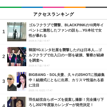
アクセスランキング
ゴルフクラブで襲撃、BLACKPINKの10周年イ
ベントに激怒したファンの説も…YG本社で女
性が暴れる
2026.8.7(金) 10:47
韓国YGエンタ社屋を襲撃したのは日本人…ゴ
ルフクラブで出入口の一部を破損、警察が経緯
を調査へ
2026.8.7(金) 18:47
BIGBANG・SOL夫妻、久々の2SHOTに視線集
中！結婚式にともに出席、カリスマ性溢れる姿
に注目
2025.10.12(日) 17:47
羽生結弦自らポーズを提案し撮影！完全撮り下
ろし2027年度版カレンダーが発売決定！