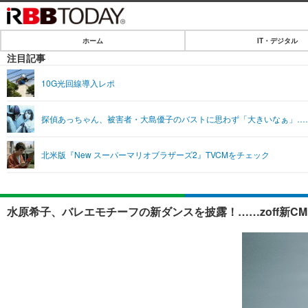
ホーム
IT・デジタル
ホーム
注目記事
IT・デジタル
10G光回線導入レポ
IT・デジタルTOP
SPEED TEST
探偵あっちゃん、被害者・大島優子のバストに思わず「大きいなぁ」…
ネタ
エンタメ
北米版『New スーパーマリオブラザーズ2』TVCMをチェック
ショッピング
エンタメTOP
ライフ
韓流・K-POP
ライフTOP
リリース一覧
水原希子、バレエモチーフの新ダンスを披露！……zoff新C
音楽
ペット
プッシュ通知の停止方法
グラビア
その他
ショッピング