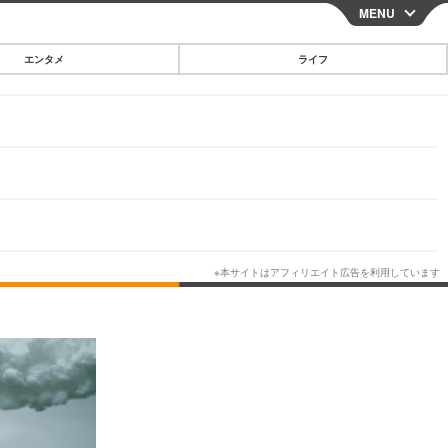
MENU
CLOSE
エンタメ
ライフ
スマートフォン
ガジェット・ツール
その他
映画・ドラマ
韓国・芸能
グルメ
スポーツ
ショッピング
ブログ
その他