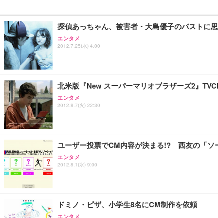
探偵あっちゃん、被害者・大島優子のバストに思
エンタメ
2012.7.25(水) 4:00
北米版『New スーパーマリオブラザーズ2』TV
エンタメ
2012.8.7(火) 22:30
ユーザー投票でCM内容が決まる!? 西友の「ソ
エンタメ
2012.8.1(水) 9:00
ドミノ・ピザ、小学生8名にCM制作を依頼
エンタメ