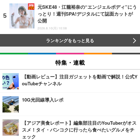
元SKE48・江籠裕奈の“エンジェルボディ”にう
っとり！週刊SPA!デジタルにて誌面カットが
公開
2026.8.10(月) 10:08
ランキングをもっと見る
特集・連載
【動画レビュー】注目ガジェットを動画で解説！公式Y
ouTubeチャンネル
10G光回線導入レポ
【アジア美食レポート】編集部注目のYouTuberがオス
スメ！タイ・バンコクに行ったら食べたいグルメをチ
ェック