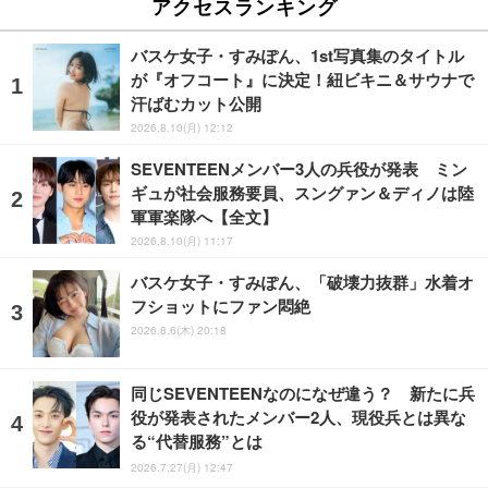
アクセスランキング
バスケ女子・すみぽん、1st写真集のタイトル
が『オフコート』に決定！紐ビキニ＆サウナで
汗ばむカット公開
2026.8.10(月) 12:12
SEVENTEENメンバー3人の兵役が発表 ミン
ギュが社会服務要員、スングァン＆ディノは陸
軍軍楽隊へ【全文】
2026.8.10(月) 11:17
バスケ女子・すみぽん、「破壊力抜群」水着オ
フショットにファン悶絶
2026.8.6(木) 20:18
同じSEVENTEENなのになぜ違う？ 新たに兵
役が発表されたメンバー2人、現役兵とは異な
る“代替服務”とは
2026.7.27(月) 12:47