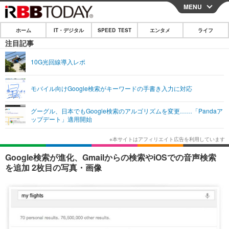
MENU
CLOSE
ホーム
IT・デジタル
SPEED TEST
エンタメ
ライフ
ホーム
注目記事
IT・デジタル
10G光回線導入レポ
IT・デジタルTOP
スマートフォン
SPEED TEST
モバイル向けGoogle検索がキーワードの手書き入力に対応
ネタ
ガジェット・ツール
エンタメ
グーグル、日本でもGoogle検索のアルゴリズムを変更……「Pandaア
ショッピング
その他
ップデート」適用開始
エンタメTOP
映画・ドラマ
ライフ
韓流・K-POP
韓国・芸能
ライフTOP
グルメ
リリース一覧
Google検索が進化、Gmailからの検索やiOSでの音声検索
音楽
スポーツ
ペット
ショッピング
を追加 2枚目の写真・画像
プッシュ通知の停止方法
グラビア
ブログ
その他
ショッピング
その他