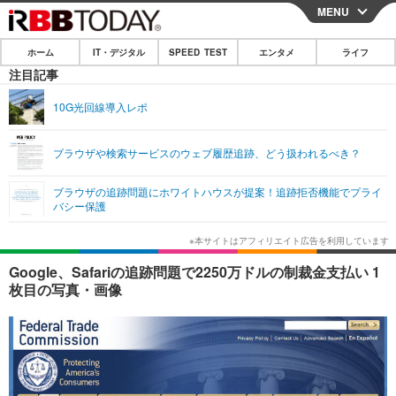
MENU
CLOSE
ホーム
IT・デジタル
SPEED TEST
エンタメ
ライフ
ホーム
注目記事
IT・デジタル
10G光回線導入レポ
IT・デジタルTOP
スマートフォン
SPEED TEST
ブラウザや検索サービスのウェブ履歴追跡、どう扱われるべき？
ネタ
ガジェット・ツール
エンタメ
ブラウザの追跡問題にホワイトハウスが提案！追跡拒否機能でプライ
ショッピング
その他
バシー保護
エンタメTOP
映画・ドラマ
ライフ
韓流・K-POP
韓国・芸能
ライフTOP
グルメ
リリース一覧
Google、Safariの追跡問題で2250万ドルの制裁金支払い 1
音楽
スポーツ
ペット
ショッピング
枚目の写真・画像
プッシュ通知の停止方法
グラビア
ブログ
その他
ショッピング
その他