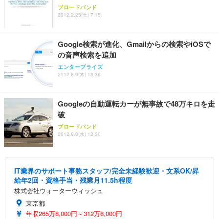
ブロードバンド
2012.2.25(土) 7:15
Google検索が進化、Gmailからの検索やiOSで
の音声検索を追加
エンタープライズ
2012.8.9(木) 13:36
Googleの自動運転カーが無事故で48万キロを走
破
ブロードバンド
2012.8.8(水) 12:30
IT業界のサポート事務スタッフ/完全未経験歓迎・文系OK/昇
給年2回・資格手当・残業月11.5h程度
株式会社ウォーターウィッシュ
東京都
年収265万8,000円～312万6,000円