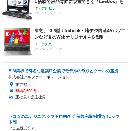
U搭載で液晶背面に設置できる「EeeBox」も
IT・デジタル
2012.6.22(金) 15:11
東芝、13.3型Ultrabook・地デジ内蔵AVパソコ
ンなど夏のWebオリジナルを6機種
IT・デジタル
2012.6.13(水) 14:39
BIM業界で有名な建築IT企業でモデルの作成とツールの連携
株式会社アルファコーポレーション
東京都
時給2,600円～
正社員 / 派遣社員
セコムのエンジニア/シフト自由/社会保険完備/残業なし/シフ
ト制
セコム株式会社