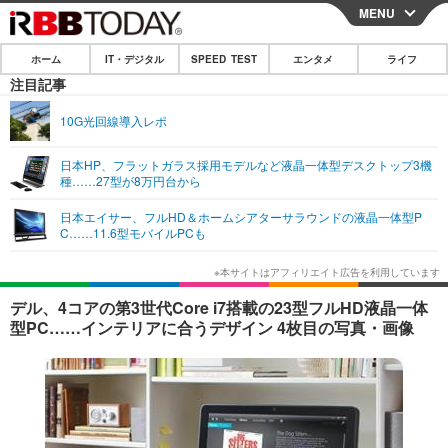
MENU
CLOSE
ホーム
IT・デジタル
SPEED TEST
エンタメ
ライフ
ホーム
注目記事
IT・デジタル
10G光回線導入レポ
IT・デジタルTOP
スマートフォン
SPEED TEST
日本HP、フラットガラス採用モデルなど液晶一体型デスクトップ3機
種……27型が8万円台から
ネタ
ガジェット・ツール
エンタメ
日本エイサー、フルHD＆ホームシアターサラウンドの液晶一体型P
ショッピング
その他
C……11.6型モバイルPCも
エンタメTOP
映画・ドラマ
ライフ
韓流・K-POP
韓国・芸能
ライフTOP
グルメ
リリース一覧
デル、4コアの第3世代Core i7搭載の23型フルHD液晶一体
音楽
スポーツ
ペット
ショッピング
型PC……インテリアに合うデザイン 4枚目の写真・画像
プッシュ通知の停止方法
グラビア
ブログ
その他
ショッピング
その他