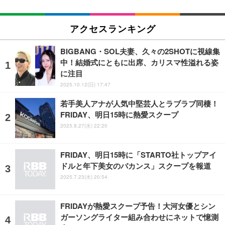
アクセスランキング
BIGBANG・SOL夫妻、久々の2SHOTに視線集
中！結婚式にともに出席、カリスマ性溢れる姿
に注目
2025.10.12(日) 17:47
若手美人アナが人気中堅芸人とラブラブ同棲！
FRIDAY、明日15時に熱愛スクープ
2025.8.27(水) 22:20
FRIDAY、明日15時に「STARTO社トップアイ
ドルと年下美女のバカンス」スクープを報道
2025.7.23(水) 20:54
FRIDAYが熱愛スクープ予告！大河女優とシン
ガーソングライター組み合わせにネットで憶測