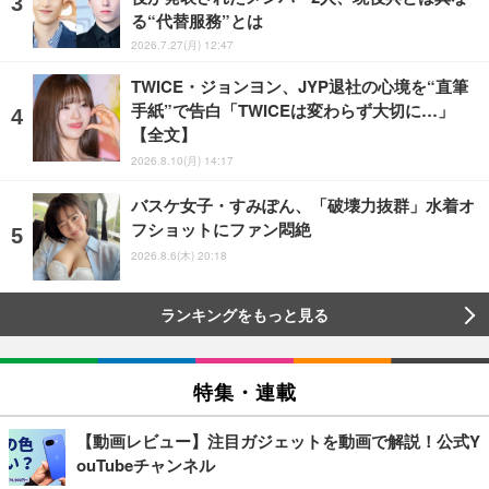
る“代替服務”とは
2026.7.27(月) 12:47
TWICE・ジョンヨン、JYP退社の心境を“直筆
手紙”で告白「TWICEは変わらず大切に…」
【全文】
2026.8.10(月) 14:17
バスケ女子・すみぽん、「破壊力抜群」水着オ
フショットにファン悶絶
2026.8.6(木) 20:18
ランキングをもっと見る
特集・連載
【動画レビュー】注目ガジェットを動画で解説！公式Y
ouTubeチャンネル