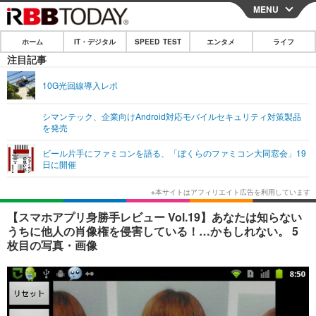
MENU
CLOSE
ホーム
IT・デジタル
SPEED TEST
エンタメ
ライフ
ホーム
注目記事
IT・デジタル
10G光回線導入レポ
IT・デジタルTOP
スマートフォン
SPEED TEST
シマンテック、企業向けAndroid対応モバイルセキュリティ対策製品
を発売
ネタ
ガジェット・ツール
エンタメ
ビール片手にファミコンを語る、「ぼくらのファミコン大同窓会」19
ショッピング
その他
日に開催
エンタメTOP
映画・ドラマ
ライフ
韓流・K-POP
韓国・芸能
ライフTOP
グルメ
リリース一覧
【スマホアプリ身勝手レビュー Vol.19】あなたは知らない
音楽
スポーツ
ペット
ショッピング
うちに他人の肖像権を侵害している！…かもしれない。 5
プッシュ通知の停止方法
枚目の写真・画像
グラビア
ブログ
その他
ショッピング
その他