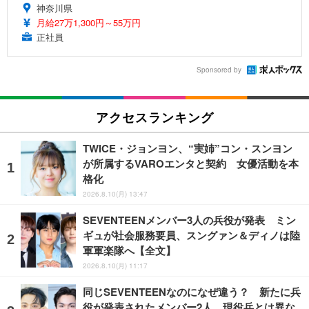
神奈川県
月給27万1,300円～55万円
正社員
Sponsored by
アクセスランキング
TWICE・ジョンヨン、“実姉”コン・スンヨン
が所属するVAROエンタと契約 女優活動を本
格化
2026.8.10(月) 13:47
SEVENTEENメンバー3人の兵役が発表 ミン
ギュが社会服務要員、スングァン＆ディノは陸
軍軍楽隊へ【全文】
2026.8.10(月) 11:17
同じSEVENTEENなのになぜ違う？ 新たに兵
役が発表されたメンバー2人、現役兵とは異な