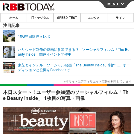
MENU
CLOSE
ホーム
IT・デジタル
SPEED TEST
エンタメ
ライフ
ホーム
注目記事
IT・デジタル
10G光回線導入レポ
IT・デジタルTOP
スマートフォン
SPEED TEST
ハリウッド制作の映画に参加できる!? ソーシャルフィルム「The Be
auty Inside」関連イベント開催中
ネタ
ガジェット・ツール
エンタメ
東芝とインテル、ソーシャル映画「The Beauty Inside」制作……オー
ショッピング
その他
ディションと公開をFacebookで
エンタメTOP
映画・ドラマ
ライフ
韓流・K-POP
韓国・芸能
ライフTOP
グルメ
リリース一覧
本日スタート！ユーザー参加型のソーシャルフィルム「Th
音楽
スポーツ
ペット
ショッピング
e Beauty Inside」 1枚目の写真・画像
プッシュ通知の停止方法
グラビア
ブログ
その他
ショッピング
その他