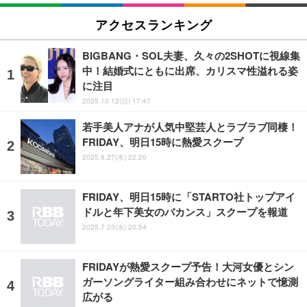
アクセスランキング
BIGBANG・SOL夫妻、久々の2SHOTに視線集
中！結婚式にともに出席、カリスマ性溢れる姿
に注目
2025.10.12(日) 17:47
若手美人アナが人気中堅芸人とラブラブ同棲！
FRIDAY、明日15時に熱愛スクープ
2025.8.27(水) 22:20
FRIDAY、明日15時に「STARTO社トップアイ
ドルと年下美女のバカンス」スクープを報道
2025.7.23(水) 20:54
FRIDAYが熱愛スクープ予告！大河女優とシン
ガーソングライター組み合わせにネットで憶測
広がる