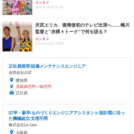
エンタメ
2012.8.16(木) 21:00
沢尻エリカ、復帰後初のテレビ出演へ……蜷川
監督と“赤裸々トーク”で何を語る？
エンタメ
2012.8.16(木) 18:56
正社員採用!設備メンテナンスエンジニア
合同会社JUZ
愛知県
月給25万円～50万円
正社員
27卒・新卒/ものづくりエンジニアアシスタント/設計図に沿っ
た機械組立/文理不問
株式会社Le Lien
大阪府