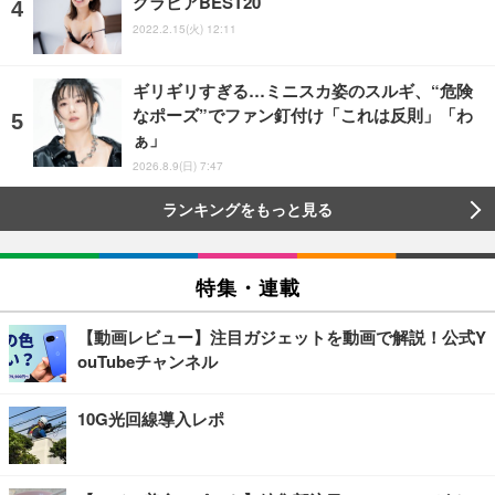
グラビアBEST20
2022.2.15(火) 12:11
ギリギリすぎる…ミニスカ姿のスルギ、“危険
なポーズ”でファン釘付け「これは反則」「わ
ぁ」
2026.8.9(日) 7:47
ランキングをもっと見る
特集・連載
【動画レビュー】注目ガジェットを動画で解説！公式Y
ouTubeチャンネル
10G光回線導入レポ