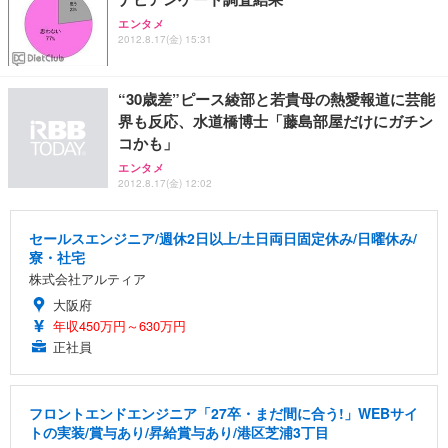
エンタメ
2012.8.17(金) 15:31
“30歳差”ピース綾部と若貴母の熱愛報道に芸能
界も反応、水道橋博士「藤島部屋だけにガチン
コかも」
エンタメ
2012.8.17(金) 12:02
セールスエンジニア/週休2日以上/土日両日固定休み/日曜休み/
寮・社宅
株式会社アルティア
大阪府
年収450万円～630万円
正社員
フロントエンドエンジニア「27卒・まだ間に合う!」WEBサイ
トの実装/賞与あり/昇給賞与あり/港区芝浦3丁目