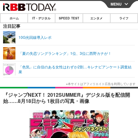
MENU
CLOSE
ホーム
IT・デジタル
SPEED TEST
エンタメ
ライフ
ホーム
注目記事
IT・デジタル
10G光回線導入レポ
IT・デジタルTOP
スマートフォン
SPEED TEST
「夏の失恋ソングランキング」1位、3位に西野カナが！
ネタ
ガジェット・ツール
エンタメ
「色気」に自信のある女性はわずか2割…キレナビアンケート調査結
ショッピング
その他
果
エンタメTOP
映画・ドラマ
ライフ
韓流・K-POP
韓国・芸能
ライフTOP
グルメ
リリース一覧
『ジャンプNEXT！ 2012SUMMER』デジタル版を配信開
音楽
スポーツ
ペット
ショッピング
始……8月18日から 1枚目の写真・画像
プッシュ通知の停止方法
グラビア
ブログ
その他
ショッピング
その他