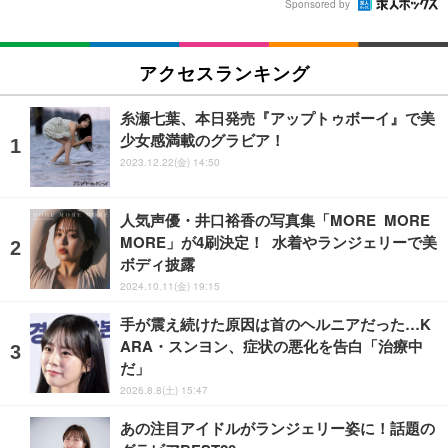
Sponsored by
アクセスランキング
糸瀬七葉、本日発売『アップトゥボーイ』で美
少女感満載のグラビア！
2023.12.22(金) 14:50
人気声優・井口裕香の写真集「MORE MORE
MORE」が4刷決定！ 水着やランジェリーで美
ボディ披露
2024.10.11(金) 19:15
手が震え続けた原因は首のヘルニアだった…K
ARA・スンヨン、症状の悪化を告白「治療中
だ」
2026.8.8(土) 15:47
あの注目アイドルがランジェリー姿に！話題の