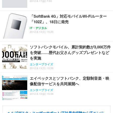
2012.8.17(金) 7:00
「SoftBank 4G」対応モバイルWi-Fiルーター
「102Z」、18日に発売
IT・デジタル
2012.8.14(火) 15:20
ソフトバンクモバイル、累計契約数が3,000万件
を突破……歴代お父さんグッズプレゼントなど
を実施
エンタープライズ
2012.8.13(月) 13:26
エイベックスとソフトバンク、定額制音楽・映
像配信サービスを共同展開へ
エンタープライズ
2012.8.10(金) 15:39
ヘルプデスク・ユーザーサポート/正社員未経験からITエンジ