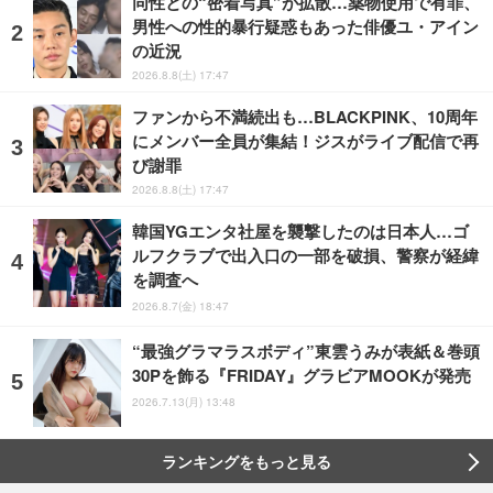
同性との“密着写真”が拡散…薬物使用で有罪、
男性への性的暴行疑惑もあった俳優ユ・アイン
の近況
2026.8.8(土) 17:47
ファンから不満続出も…BLACKPINK、10周年
にメンバー全員が集結！ジスがライブ配信で再
び謝罪
2026.8.8(土) 17:47
韓国YGエンタ社屋を襲撃したのは日本人…ゴ
ルフクラブで出入口の一部を破損、警察が経緯
を調査へ
2026.8.7(金) 18:47
“最強グラマラスボディ”東雲うみが表紙＆巻頭
30Pを飾る『FRIDAY』グラビアMOOKが発売
2026.7.13(月) 13:48
ランキングをもっと見る