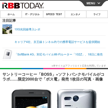
MENU
CLOSE
ホーム
IT・デジタル
SPEED TEST
エンタメ
ライフ
ホーム
注目記事
IT・デジタル
10G光回線導入レポ
IT・デジタルTOP
スマートフォン
SPEED TEST
キャリア4社、京王線トンネル内での携帯電話サービスを提供開始
ネタ
ガジェット・ツール
エンタメ
「SoftBank 4G」対応モバイルWi-Fiルーター「102Z」、18日に発売
ショッピング
その他
エンタメTOP
映画・ドラマ
ライフ
韓流・K-POP
韓国・芸能
ライフTOP
グルメ
リリース一覧
サントリーコーヒー「BOSS」×ソフトバンクモバイルがコ
音楽
スポーツ
ペット
ショッピング
ラボ……限定2000台で「ボス電」発売 1枚目の写真・画像
プッシュ通知の停止方法
グラビア
ブログ
その他
ショッピング
その他