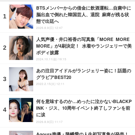
BTSメンバーからの借金に飲酒運転…自粛中に
脳出血で倒れた韓国芸人、退院 麻痺が残る状
態で出廷へ
2026.8.9(日) 12:47
人気声優・井口裕香の写真集「MORE MORE
MORE」が4刷決定！ 水着やランジェリーで美
ボディ披露
2024.10.11(金) 19:15
あの注目アイドルがランジェリー姿に！話題の
グラビアBEST20
2022.2.15(火) 12:11
何を意味するのか…めったに泣かないBLACKP
INK・ジス、10周年イベント終了しファンを前
に涙
2026.8.9(日) 11:17
Aqours声優・降幡愛の人生初写真集が発売！