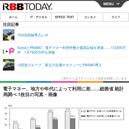
MENU
CLOSE
ホーム
IT・デジタル
SPEED TEST
エンタメ
ライフ
ホーム
注目記事
IT・デジタル
10G光回線導入レポ
IT・デジタルTOP
スマートフォン
SPEED TEST
SuicaとPASMO、電子マネー利用件数が最高記録を更新……1日300万
件、1月7500万件を突破
ネタ
ガジェット・ツール
エンタメ
小田急グループ、新立川交通のタクシーにPASMO導入
ショッピング
その他
エンタメTOP
映画・ドラマ
ライフ
韓流・K-POP
韓国・芸能
ライフTOP
グルメ
リリース一覧
電子マネー、地方や年代によって利用に差……総務省 統計
音楽
スポーツ
ペット
ショッピング
局調べ 1枚目の写真・画像
プッシュ通知の停止方法
グラビア
ブログ
その他
ショッピング
その他