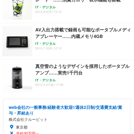
IT・デジタル
2012.8.6(月) 13:12
AV入出力搭載で録画も可能なポータブルメディ
アプレーヤー……内蔵メモリ4GB
IT・デジタル
2012.7.5(木) 12:13
真空管のようなデザインを採用したポータブル
アンプ……実売1千円台
IT・デジタル
2012.4.27(金) 17:36
web会社の一般事務/経験者大歓迎!/週休2日制/交通費支給/賞
与・昇給あり
株式会社クルービット
東京都
月給30万円～