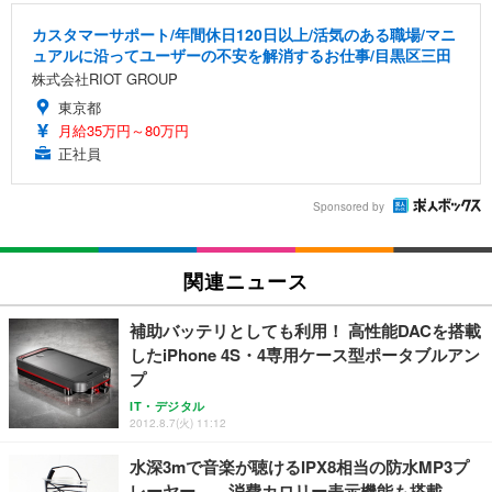
カスタマーサポート/年間休日120日以上/活気のある職場/マニ
ュアルに沿ってユーザーの不安を解消するお仕事/目黒区三田
株式会社RIOT GROUP
東京都
月給35万円～80万円
正社員
Sponsored by
関連ニュース
補助バッテリとしても利用！ 高性能DACを搭載
したiPhone 4S・4専用ケース型ポータブルアン
プ
IT・デジタル
2012.8.7(火) 11:12
水深3mで音楽が聴けるIPX8相当の防水MP3プ
レーヤー……消費カロリー表示機能も搭載