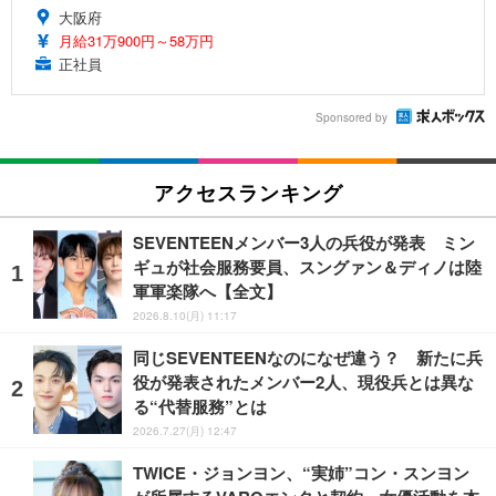
大阪府
月給31万900円～58万円
正社員
Sponsored by
アクセスランキング
SEVENTEENメンバー3人の兵役が発表 ミン
ギュが社会服務要員、スングァン＆ディノは陸
軍軍楽隊へ【全文】
2026.8.10(月) 11:17
同じSEVENTEENなのになぜ違う？ 新たに兵
役が発表されたメンバー2人、現役兵とは異な
る“代替服務”とは
2026.7.27(月) 12:47
TWICE・ジョンヨン、“実姉”コン・スンヨン