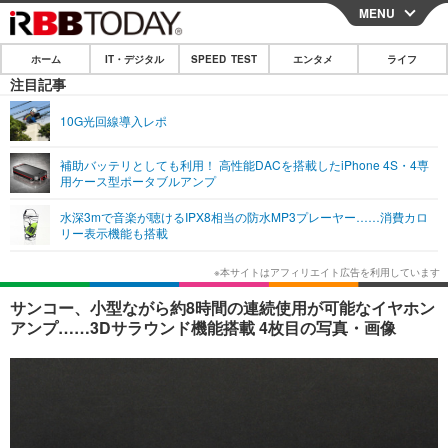
MENU
CLOSE
ホーム
IT・デジタル
SPEED TEST
エンタメ
ライフ
ホーム
注目記事
IT・デジタル
10G光回線導入レポ
IT・デジタルTOP
スマートフォン
SPEED TEST
補助バッテリとしても利用！ 高性能DACを搭載したiPhone 4S・4専
用ケース型ポータブルアンプ
ネタ
ガジェット・ツール
エンタメ
水深3mで音楽が聴けるIPX8相当の防水MP3プレーヤー……消費カロ
ショッピング
その他
リー表示機能も搭載
エンタメTOP
映画・ドラマ
ライフ
韓流・K-POP
韓国・芸能
ライフTOP
グルメ
リリース一覧
サンコー、小型ながら約8時間の連続使用が可能なイヤホン
音楽
スポーツ
ペット
ショッピング
アンプ……3Dサラウンド機能搭載 4枚目の写真・画像
プッシュ通知の停止方法
グラビア
ブログ
その他
ショッピング
その他