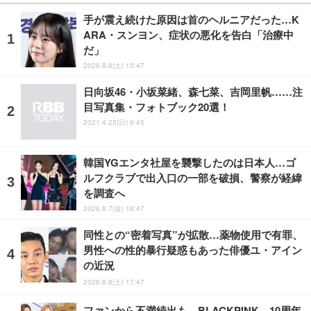
手が震え続けた原因は首のヘルニアだった…K
ARA・スンヨン、症状の悪化を告白「治療中
だ」
2026.8.8(土) 15:47
日向坂46・小坂菜緒、森七菜、吉岡里帆……注
目写真集・フォトブック20選！
2021.4.25(日) 9:45
韓国YGエンタ社屋を襲撃したのは日本人…ゴ
ルフクラブで出入口の一部を破損、警察が経緯
を調査へ
2026.8.7(金) 18:47
同性との“密着写真”が拡散…薬物使用で有罪、
男性への性的暴行疑惑もあった俳優ユ・アイン
の近況
2026.8.8(土) 17:47
ファンから不満続出も…BLACKPINK、10周年