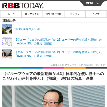
MENU
CLOSE
ホーム
IT・デジタル
SPEED TEST
エンタメ
ライフ
ホーム
注目記事
IT・デジタル
10G光回線導入レポ
IT・デジタルTOP
スマートフォン
SPEED TEST
【グループウェアの最新動向 Vol.2】ユーザーの声を色濃く反映した
「eValue NS」の魅力（前編）
ネタ
ガジェット・ツール
エンタメ
【グループウェアの最新動向 Vol.2】ユーザーの声を色濃く反映した
ショッピング
その他
「eValue NS」の魅力（後編）
エンタメTOP
映画・ドラマ
ライフ
韓流・K-POP
韓国・芸能
ライフTOP
グルメ
リリース一覧
【グループウェアの最新動向 Vol.3】日本的な使い勝手への
音楽
スポーツ
ペット
ショッピング
こだわりが評判を呼ぶ！（前編） 3枚目の写真・画像
プッシュ通知の停止方法
グラビア
ブログ
その他
ショッピング
その他