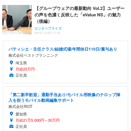
【グループウェアの最新動向 Vol.2】ユーザー
の声を色濃く反映した「eValue NS」の魅力
（後編）
エンタープライズ
2012.7.2(月) 17:15
パティシエ・主任クラス/結婚式場/年間休日110日/賞与あり
株式会社ベストプランニング
埼玉県
月給23万円
正社員
「第二新卒歓迎」通勤手当あり/モバイル用映像のテロップ挿
入を担うモバイル動画編集サポート
株式会社RIOT
愛知県
月給21万5,000円～30万円
正社員