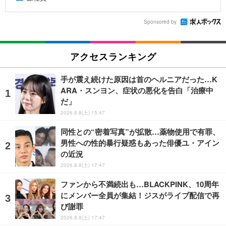
Sponsored by
アクセスランキング
手が震え続けた原因は首のヘルニアだった…K
ARA・スンヨン、症状の悪化を告白「治療中
だ」
2026.8.8(土) 15:47
同性との“密着写真”が拡散…薬物使用で有罪、
男性への性的暴行疑惑もあった俳優ユ・アイン
の近況
2026.8.8(土) 17:47
ファンから不満続出も…BLACKPINK、10周年
にメンバー全員が集結！ジスがライブ配信で再
び謝罪
2026.8.8(土) 17:47