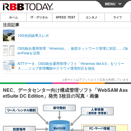
MENU
CLOSE
ホーム
IT・デジタル
SPEED TEST
エンタメ
ライフ
ホーム
注目記事
IT・デジタル
10G光回線導入レポ
IT・デジタルTOP
スマートフォン
SPEED TEST
OSS統合運用管理「Hinemos」、仮想ネットワーク管理に対応……Op
enFlowを活用
ネタ
ガジェット・ツール
エンタメ
NTTデータ、OSS統合運用管理ソフト「Hinemos Ver.4.0」をリリー
ショッピング
その他
ス……ジョブ管理機能やクラウド環境対応を強化
エンタメTOP
映画・ドラマ
ライフ
韓流・K-POP
韓国・芸能
ライフTOP
グルメ
リリース一覧
NEC、データセンター向け構成管理ソフト「WebSAM Ass
音楽
スポーツ
ペット
ショッピング
etSuite DC Edition」発売 3枚目の写真・画像
プッシュ通知の停止方法
グラビア
ブログ
その他
ショッピング
その他