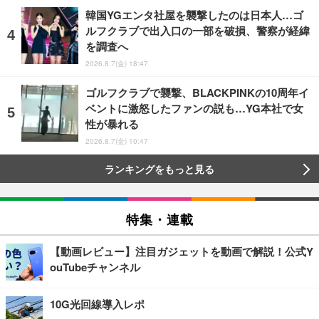
韓国YGエンタ社屋を襲撃したのは日本人…ゴ
ルフクラブで出入口の一部を破損、警察が経緯
を調査へ
2026.8.7(金) 18:47
ゴルフクラブで襲撃、BLACKPINKの10周年イ
ベントに激怒したファンの説も…YG本社で女
性が暴れる
2026.8.7(金) 10:47
ランキングをもっと見る
特集・連載
【動画レビュー】注目ガジェットを動画で解説！公式Y
ouTubeチャンネル
10G光回線導入レポ