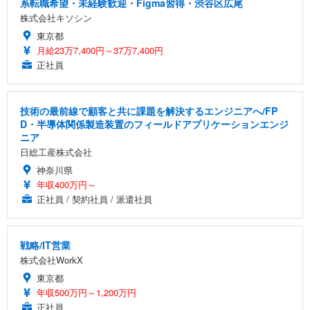
系転職希望・未経験歓迎・Figma習得・渋谷区広尾
株式会社キソシン
東京都
月給23万7,400円～37万7,400円
正社員
技術の最前線で顧客と共に課題を解決するエンジニアへ/FP
D・半導体関係製造装置のフィールドアプリケーションエンジ
ニア
日総工産株式会社
神奈川県
年収400万円～
正社員 / 契約社員 / 派遣社員
戦略/IT営業
株式会社WorkX
東京都
年収500万円～1,200万円
正社員