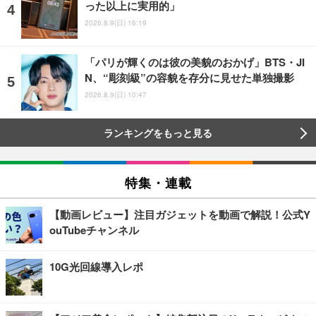
った以上に実用的」
2026.8.9(日) 16:19
「パリが輝くのは彼の美貌のおかげ」BTS・JI
N、“彫刻級”の容貌を存分に見せた単独撮影
2026.8.9(日) 10:47
ランキングをもっと見る
特集・連載
【動画レビュー】注目ガジェットを動画で解説！公式Y
ouTubeチャンネル
10G光回線導入レポ