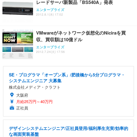
レードサーバ新製品「BS540A」発表
エンタープライズ
2012.8.1(水) 17:02
VMwareがネットワーク仮想化のNiciraを買
収、買収額は10億ドル
エンタープライズ
2012.7.24(火) 17:56
SE・プログラマ「オープン系」/肥後橋から5分プログラマ・
システムエンジニア 大募集
株式会社メディア・クラフト
大阪府
月給25万円～40万円
正社員
デザインシステムエンジニア/正社員登用/福利厚生充実/効率的
な画面実装基盤