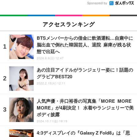
Sponsored by
アクセスランキング
BTSメンバーからの借金に飲酒運転…自粛中に
脳出血で倒れた韓国芸人、退院 麻痺が残る状
態で出廷へ
2026.8.9(日) 12:47
あの注目アイドルがランジェリー姿に！話題の
グラビアBEST20
2022.2.15(火) 12:11
人気声優・井口裕香の写真集「MORE MORE
MORE」が4刷決定！ 水着やランジェリーで美
ボディ披露
2024.10.11(金) 19:15
4:3ディスプレイの『Galaxy Z Fold8』は「思