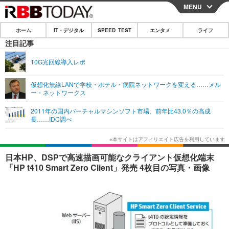
MENU
CLOSE
ホーム
IT・デジタル
SPEED TEST
エンタメ
ライフ
ホーム
注目記事
IT・デジタル
10G光回線導入レポ
IT・デジタルTOP
スマートフォン
SPEED TEST
仮想化無線LANで学校・ホテル・病院ネットワークを変える……メル
ー・ネットワークス
ネタ
ガジェット・ツール
エンタメ
2011年の国内バーチャルマシンソフト市場、前年比43.0％の高成
ショッピング
その他
長……IDC調べ
エンタメTOP
映画・ドラマ
ライフ
韓流・K-POP
韓国・芸能
ライフTOP
グルメ
リリース一覧
日本HP、DSPで高速描画可能なクライアント仮想化端末
音楽
スポーツ
ペット
ショッピング
「HP t410 Smart Zero Client」発売 4枚目の写真・画像
プッシュ通知の停止方法
グラビア
ブログ
その他
ショッピング
その他