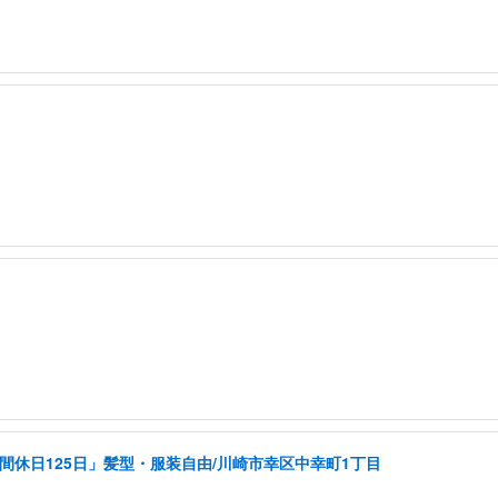
年間休日125日」髪型・服装自由/川崎市幸区中幸町1丁目