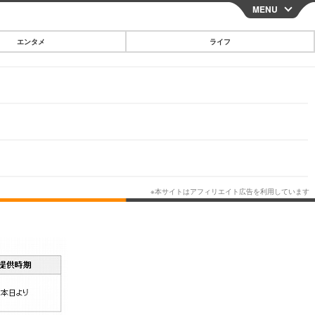
MENU
CLOSE
エンタメ
ライフ
スマートフォン
ガジェット・ツール
その他
映画・ドラマ
韓国・芸能
グルメ
スポーツ
ショッピング
ブログ
その他