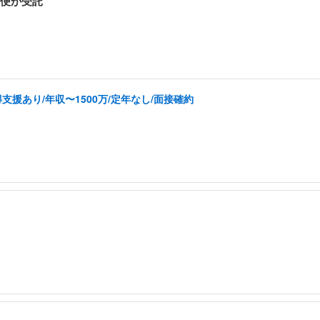
便が受託
援あり/年収〜1500万/定年なし/面接確約