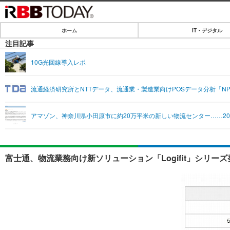
ホーム
IT・デジタル
ホーム
注目記事
IT・デジタル
10G光回線導入レポ
IT・デジタルTOP
SPEED TEST
流通経済研究所とNTTデータ、流通業・製造業向けPOSデータ分析「NPI
ネタ
エンタメ
アマゾン、神奈川県小田原市に約20万平米の新しい物流センター……20
ショッピング
エンタメTOP
ライフ
韓流・K-POP
ライフTOP
リリース一覧
富士通、物流業務向け新ソリューション「Logifit」シリーズ
音楽
ペット
プッシュ通知の停止方法
グラビア
その他
ショッピング