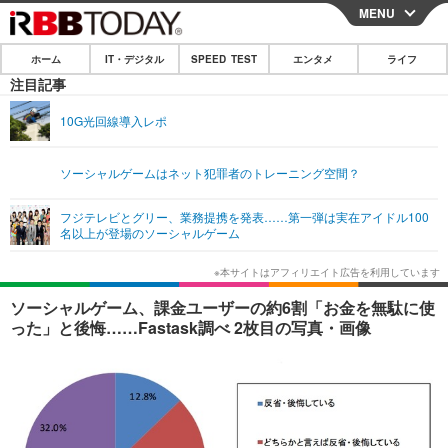
MENU
CLOSE
ホーム
IT・デジタル
SPEED TEST
エンタメ
ライフ
ホーム
注目記事
IT・デジタル
10G光回線導入レポ
IT・デジタルTOP
スマートフォン
SPEED TEST
ソーシャルゲームはネット犯罪者のトレーニング空間？
ネタ
ガジェット・ツール
エンタメ
フジテレビとグリー、業務提携を発表……第一弾は実在アイドル100
ショッピング
その他
名以上が登場のソーシャルゲーム
エンタメTOP
映画・ドラマ
ライフ
韓流・K-POP
韓国・芸能
ライフTOP
グルメ
リリース一覧
ソーシャルゲーム、課金ユーザーの約6割「お金を無駄に使
音楽
スポーツ
ペット
ショッピング
った」と後悔……Fastask調べ 2枚目の写真・画像
プッシュ通知の停止方法
グラビア
ブログ
その他
ショッピング
その他