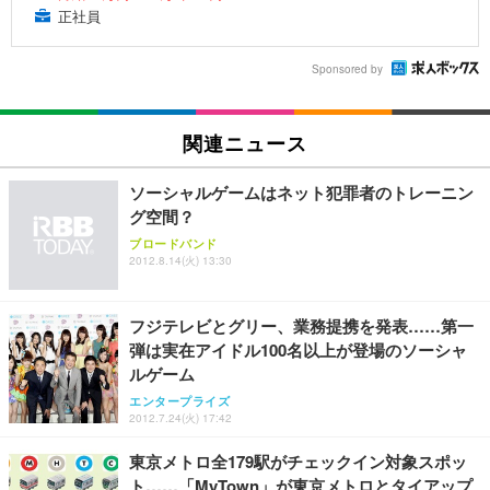
正社員
Sponsored by
関連ニュース
ソーシャルゲームはネット犯罪者のトレーニン
グ空間？
ブロードバンド
2012.8.14(火) 13:30
フジテレビとグリー、業務提携を発表……第一
弾は実在アイドル100名以上が登場のソーシャ
ルゲーム
エンタープライズ
2012.7.24(火) 17:42
東京メトロ全179駅がチェックイン対象スポッ
ト……「MyTown」が東京メトロとタイアップ