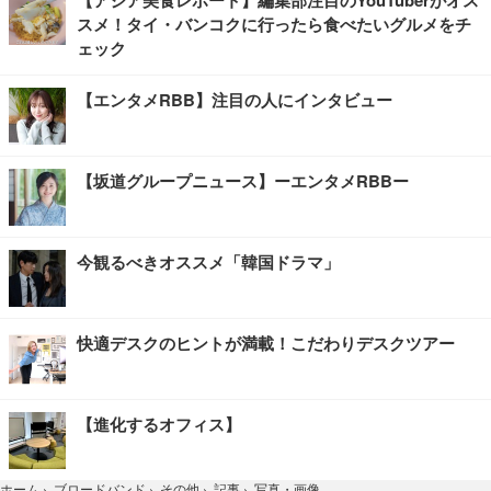
【アジア美食レポート】編集部注目のYouTuberがオス
スメ！タイ・バンコクに行ったら食べたいグルメをチ
ェック
【エンタメRBB】注目の人にインタビュー
【坂道グループニュース】ーエンタメRBBー
今観るべきオススメ「韓国ドラマ」
快適デスクのヒントが満載！こだわりデスクツアー
【進化するオフィス】
写真・画像
ホーム
›
ブロードバンド
›
その他
›
記事
›