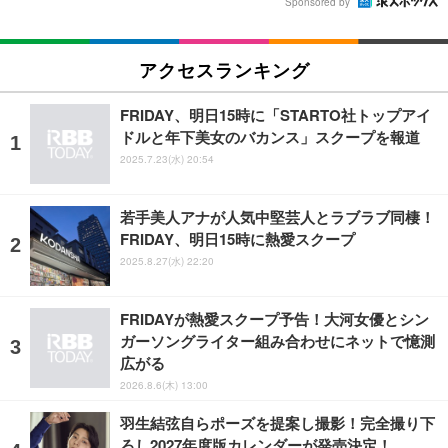
Sponsored by
アクセスランキング
FRIDAY、明日15時に「STARTO社トップアイ
ドルと年下美女のバカンス」スクープを報道
2025.7.23(水) 20:54
若手美人アナが人気中堅芸人とラブラブ同棲！
FRIDAY、明日15時に熱愛スクープ
2025.8.27(水) 22:20
FRIDAYが熱愛スクープ予告！大河女優とシン
ガーソングライター組み合わせにネットで憶測
広がる
2026.8.6(木) 13:00
羽生結弦自らポーズを提案し撮影！完全撮り下
ろし2027年度版カレンダーが発売決定！