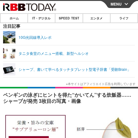
MENU
CLOSE
ホーム
IT・デジタル
SPEED TEST
エンタメ
ライフ
ホーム
注目記事
IT・デジタル
10G光回線導入レポ
IT・デジタルTOP
スマートフォン
SPEED TEST
タニタ食堂のメニュー搭載、新型ヘルシオ
ネタ
ガジェット・ツール
エンタメ
シャープ、書いて学べるタッチタブレット型電子辞書「受験Brain」
ショッピング
その他
エンタメTOP
映画・ドラマ
ライフ
韓流・K-POP
韓国・芸能
ライフTOP
グルメ
リリース一覧
ペンギンの泳ぎにヒントを得た“かいてん”する炊飯器……
音楽
スポーツ
ペット
ショッピング
シャープが発売 3枚目の写真・画像
プッシュ通知の停止方法
グラビア
ブログ
その他
ショッピング
その他