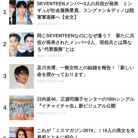
SEVENTEENメンバー3人の兵役が発表 ミン
ギュが社会服務要員、スングァン＆ディノは陸
軍軍楽隊へ【全文】
2026.8.10(月) 11:17
同じSEVENTEENなのになぜ違う？ 新たに兵
役が発表されたメンバー2人、現役兵とは異な
る“代替服務”とは
2026.7.27(月) 12:47
及川光博、一般女性との結婚を報告！「新しい
命を授かっております」
2026.8.10(月) 8:48
日向坂46、正源司陽子センターの18thシングル
『イチャイチャ虫』新ビジュアル公開
2026.8.10(月) 11:17
これが「ミスマガジン2019」！16人の美女を水
着姿とともに紹介！