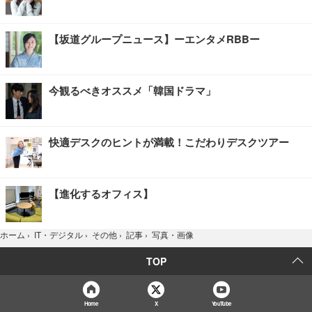
【坂道グループニュース】ーエンタメRBBー
今観るべきオススメ「韓国ドラマ」
快適デスクのヒントが満載！こだわりデスクツアー
【進化するオフィス】
写真・画像
ホーム
›
IT・デジタル
›
その他
›
記事
›
TOP
Home
X
YouTube