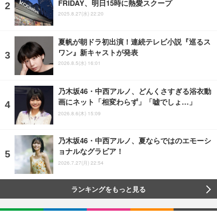
FRIDAY、明日15時に熱愛スクープ
2025.8.27(水) 22:20
夏帆が朝ドラ初出演！連続テレビ小説『巡るス
ワン』新キャストが発表
2026.8.5(水) 16:01
乃木坂46・中西アルノ、どんくさすぎる浴衣動
画にネット「相変わらず」「嘘でしょ…」
2026.8.6(木) 15:09
乃木坂46・中西アルノ、夏ならではのエモーシ
ョナルなグラビア！
2026.7.27(月) 22:54
ランキングをもっと見る