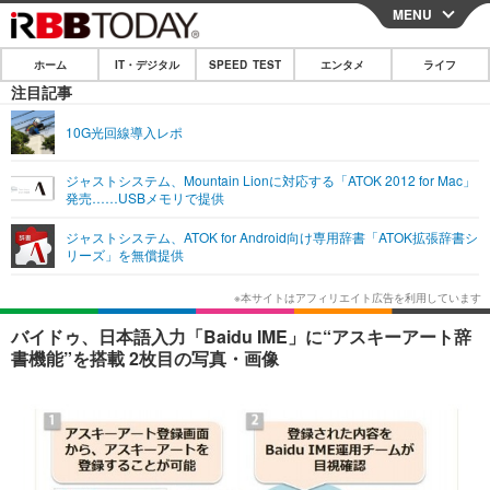
MENU
CLOSE
ホーム
IT・デジタル
SPEED TEST
エンタメ
ライフ
ホーム
注目記事
IT・デジタル
10G光回線導入レポ
IT・デジタルTOP
スマートフォン
SPEED TEST
ジャストシステム、Mountain Lionに対応する「ATOK 2012 for Mac」
発売……USBメモリで提供
ネタ
ガジェット・ツール
エンタメ
ジャストシステム、ATOK for Android向け専用辞書「ATOK拡張辞書シ
ショッピング
その他
リーズ」を無償提供
エンタメTOP
映画・ドラマ
ライフ
韓流・K-POP
韓国・芸能
ライフTOP
グルメ
リリース一覧
バイドゥ、日本語入力「Baidu IME」に“アスキーアート辞
音楽
スポーツ
ペット
ショッピング
書機能”を搭載 2枚目の写真・画像
プッシュ通知の停止方法
グラビア
ブログ
その他
ショッピング
その他