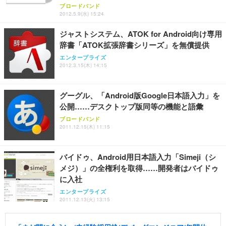
ブロードバンド
2012.5.9(水) 15:24
ジャストシステム、ATOK for Android向け専用
辞書「ATOK拡張辞書シリーズ」を無償提供
エンタープライズ
2012.3.15(木) 14:15
グーグル、「Android版Google日本語入力」を
公開……デスクトップ版同等の機能と語彙
ブロードバンド
2011.12.15(木) 11:15
バイドゥ、Android用日本語入力「Simeji（シ
メジ）」の全権利を取得……開発者はバイドゥ
に入社
エンタープライズ
2011.12.13(火) 13:15