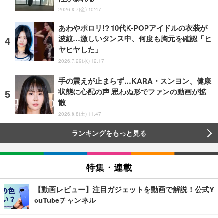
2026.8.7(金) 10:47
あわやポロリ!? 10代K-POPアイドルの衣装が
波紋…激しいダンス中、何度も胸元を確認「ヒ
ヤヒヤした」
2026.7.29(水) 12:17
手の震えが止まらず…KARA・スンヨン、健康
状態に心配の声 思わぬ形でファンの動画が拡
散
2026.8.8(土) 11:47
ランキングをもっと見る
特集・連載
【動画レビュー】注目ガジェットを動画で解説！公式Y
ouTubeチャンネル