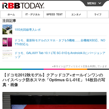
MENU
CLOSE
ホーム
IT・デジタル
SPEED TEST
エンタメ
ライフ
ホーム
注目記事
IT・デジタル
10G光回線導入レポ
IT・デジタルTOP
スマートフォン
SPEED TEST
ドコモ、最新秋モデルのスマホ・タブを5機種……全機種Xi対応、NO
TTV対応も
ネタ
ガジェット・ツール
エンタメ
ドコモ、GALAXY Tab 10.1 LTE SC-01DをAndroid4.0にバージョンア
ショッピング
その他
ップ
エンタメTOP
映画・ドラマ
ライフ
韓流・K-POP
韓国・芸能
ライフTOP
グルメ
リリース一覧
【ドコモ2012秋モデル】クアッドコア×オールインワンの
音楽
スポーツ
ペット
ショッピング
ハイスペック防水スマホ「Optimus G L-01E」 14枚目の写
プッシュ通知の停止方法
真・画像
グラビア
ブログ
その他
ショッピング
その他