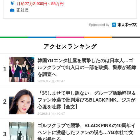
月給27万2,900円～55万円
正社員
Sponsored by
アクセスランキング
韓国YGエンタ社屋を襲撃したのは日本人…ゴ
ルフクラブで出入口の一部を破損、警察が経緯
を調査へ
2026.8.7(金) 18:47
「悲しませて申し訳ない」グループ活動軽視＆
ファン冷遇で批判浴びるBLACKPINK、ジスが
心境を吐露【全文】
2026.8.8(土) 10:47
ゴルフクラブで襲撃、BLACKPINKの10周年イ
ベントに激怒したファンの説も…YG本社で女
性が暴れる