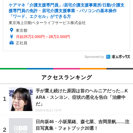
ケアマネ「介護支援専門員」/居宅介護支援事業所/日勤/介護支
援専門員の免許・居宅介護支援事業・パソコンの基本操作
「ワード、エクセル」ができる方
東京海上日動ベターライフサービス株式会社
東京都
月給25万2,000円～28万2,000円
正社員
Sponsored by
アクセスランキング
手が震え続けた原因は首のヘルニアだった…K
ARA・スンヨン、症状の悪化を告白「治療中
だ」
2026.8.8(土) 15:47
日向坂46・小坂菜緒、森七菜、吉岡里帆……注
目写真集・フォトブック20選！