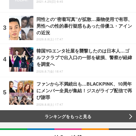
2021.4.25(日) 9:45
同性との“密着写真”が拡散…薬物使用で有罪、
男性への性的暴行疑惑もあった俳優ユ・アイン
の近況
2026.8.8(土) 17:47
韓国YGエンタ社屋を襲撃したのは日本人…ゴ
ルフクラブで出入口の一部を破損、警察が経緯
を調査へ
2026.8.7(金) 18:47
ファンから不満続出も…BLACKPINK、10周年
にメンバー全員が集結！ジスがライブ配信で再
び謝罪
2026.8.8(土) 17:47
ランキングをもっと見る