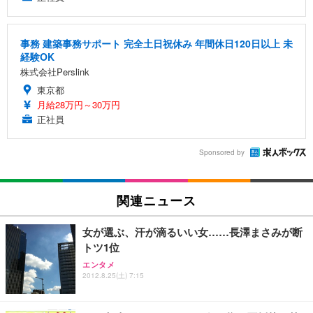
事務 建築事務サポート 完全土日祝休み 年間休日120日以上 未
経験OK
株式会社Perslink
東京都
月給28万円～30万円
正社員
Sponsored by
関連ニュース
女が選ぶ、汗が滴るいい女……長澤まさみが断
トツ1位
エンタメ
2012.8.25(土) 7:15