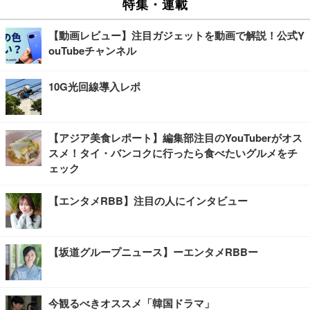
特集・連載
【動画レビュー】注目ガジェットを動画で解説！公式Y
ouTubeチャンネル
10G光回線導入レポ
【アジア美食レポート】編集部注目のYouTuberがオス
スメ！タイ・バンコクに行ったら食べたいグルメをチ
ェック
【エンタメRBB】注目の人にインタビュー
【坂道グループニュース】ーエンタメRBBー
今観るべきオススメ「韓国ドラマ」