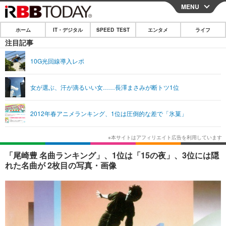
MENU
CLOSE
ホーム
IT・デジタル
SPEED TEST
エンタメ
ライフ
ホーム
注目記事
IT・デジタル
10G光回線導入レポ
IT・デジタルTOP
スマートフォン
SPEED TEST
女が選ぶ、汗が滴るいい女……長澤まさみが断トツ1位
ネタ
ガジェット・ツール
エンタメ
2012年春アニメランキング、1位は圧倒的な差で「氷菓」
ショッピング
その他
エンタメTOP
映画・ドラマ
ライフ
韓流・K-POP
韓国・芸能
ライフTOP
グルメ
リリース一覧
「尾崎豊 名曲ランキング」、1位は「15の夜」、3位には隠
音楽
スポーツ
ペット
ショッピング
れた名曲が 2枚目の写真・画像
プッシュ通知の停止方法
グラビア
ブログ
その他
ショッピング
その他