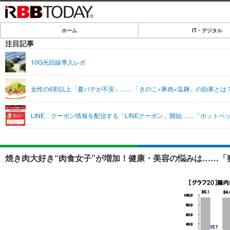
ホーム
IT・デジタル
ホーム
注目記事
IT・デジタル
10G光回線導入レポ
IT・デジタルTOP
SPEED TEST
女性の6割以上「夏バテが不安」……「きのこ×豚肉×塩麹」の効果とは
ネタ
エンタメ
LINE、クーポン情報を配信する「LINEクーポン」開始……「ホットペ
ショッピング
エンタメTOP
ライフ
韓流・K-POP
ライフTOP
リリース一覧
焼き肉大好き“肉食女子”が増加！健康・美容の悩みは……「
音楽
ペット
プッシュ通知の停止方法
グラビア
その他
ショッピング