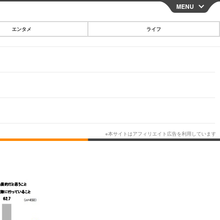
MENU
CLOSE
エンタメ
ライフ
スマートフォン
ガジェット・ツール
その他
映画・ドラマ
韓国・芸能
グルメ
スポーツ
ショッピング
ブログ
その他