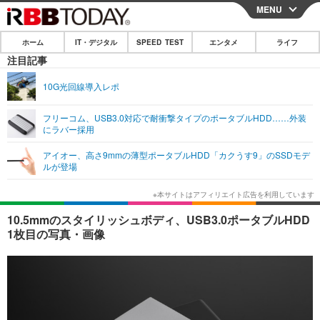
MENU
CLOSE
ホーム
IT・デジタル
SPEED TEST
エンタメ
ライフ
ホーム
注目記事
IT・デジタル
10G光回線導入レポ
IT・デジタルTOP
スマートフォン
SPEED TEST
フリーコム、USB3.0対応で耐衝撃タイプのポータブルHDD……外装
にラバー採用
ネタ
ガジェット・ツール
エンタメ
アイオー、高さ9mmの薄型ポータブルHDD「カクうす9」のSSDモデ
ショッピング
その他
ルが登場
エンタメTOP
映画・ドラマ
ライフ
韓流・K-POP
韓国・芸能
ライフTOP
グルメ
リリース一覧
10.5mmのスタイリッシュボディ、USB3.0ポータブルHDD
音楽
スポーツ
ペット
ショッピング
1枚目の写真・画像
プッシュ通知の停止方法
グラビア
ブログ
その他
ショッピング
その他