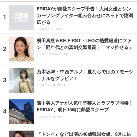
FRIDAYが熱愛スクープ予告！大河女優とシン
ガーソングライター組み合わせにネットで憶測
広がる
2026.8.6(木) 13:00
横田真悠＆BE:FIRST・LEOの熱愛報道にファ
ン「同年代との真剣交際最高」「マジ推せる」
2025.12.12(金) 18:44
乃木坂46・中西アルノ、夏ならではのエモーシ
ョナルなグラビア！
2026.7.27(月) 22:54
若手美人アナが人気中堅芸人とラブラブ同棲！
FRIDAY、明日15時に熱愛スクープ
2025.8.27(水) 22:20
『トンイ』など出演の46歳韓国女優、9月に結